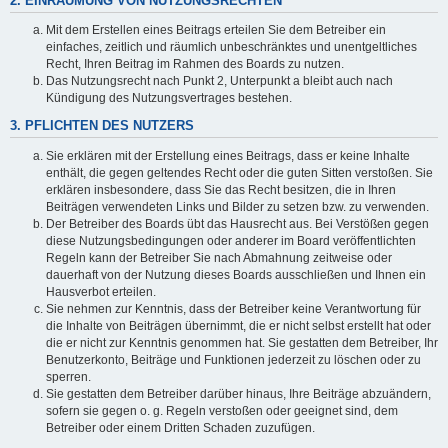
2. EINRÄUMUNG VON NUTZUNGSRECHTEN
Mit dem Erstellen eines Beitrags erteilen Sie dem Betreiber ein
einfaches, zeitlich und räumlich unbeschränktes und unentgeltliches
Recht, Ihren Beitrag im Rahmen des Boards zu nutzen.
Das Nutzungsrecht nach Punkt 2, Unterpunkt a bleibt auch nach
Kündigung des Nutzungsvertrages bestehen.
3. PFLICHTEN DES NUTZERS
Sie erklären mit der Erstellung eines Beitrags, dass er keine Inhalte
enthält, die gegen geltendes Recht oder die guten Sitten verstoßen. Sie
erklären insbesondere, dass Sie das Recht besitzen, die in Ihren
Beiträgen verwendeten Links und Bilder zu setzen bzw. zu verwenden.
Der Betreiber des Boards übt das Hausrecht aus. Bei Verstößen gegen
diese Nutzungsbedingungen oder anderer im Board veröffentlichten
Regeln kann der Betreiber Sie nach Abmahnung zeitweise oder
dauerhaft von der Nutzung dieses Boards ausschließen und Ihnen ein
Hausverbot erteilen.
Sie nehmen zur Kenntnis, dass der Betreiber keine Verantwortung für
die Inhalte von Beiträgen übernimmt, die er nicht selbst erstellt hat oder
die er nicht zur Kenntnis genommen hat. Sie gestatten dem Betreiber, Ihr
Benutzerkonto, Beiträge und Funktionen jederzeit zu löschen oder zu
sperren.
Sie gestatten dem Betreiber darüber hinaus, Ihre Beiträge abzuändern,
sofern sie gegen o. g. Regeln verstoßen oder geeignet sind, dem
Betreiber oder einem Dritten Schaden zuzufügen.