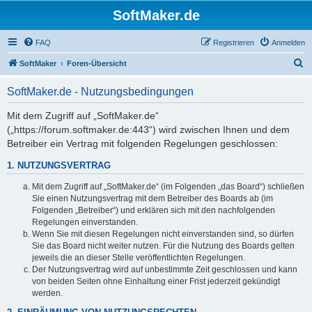
SoftMaker.de
FAQ
Registrieren
Anmelden
S
SoftMaker
Foren-Übersicht
u
SoftMaker.de - Nutzungsbedingungen
c
h
Mit dem Zugriff auf „SoftMaker.de“
(„https://forum.softmaker.de:443“) wird zwischen Ihnen und dem
e
Betreiber ein Vertrag mit folgenden Regelungen geschlossen:
1. NUTZUNGSVERTRAG
Mit dem Zugriff auf „SoftMaker.de“ (im Folgenden „das Board“) schließen
Sie einen Nutzungsvertrag mit dem Betreiber des Boards ab (im
Folgenden „Betreiber“) und erklären sich mit den nachfolgenden
Regelungen einverstanden.
Wenn Sie mit diesen Regelungen nicht einverstanden sind, so dürfen
Sie das Board nicht weiter nutzen. Für die Nutzung des Boards gelten
jeweils die an dieser Stelle veröffentlichten Regelungen.
Der Nutzungsvertrag wird auf unbestimmte Zeit geschlossen und kann
von beiden Seiten ohne Einhaltung einer Frist jederzeit gekündigt
werden.