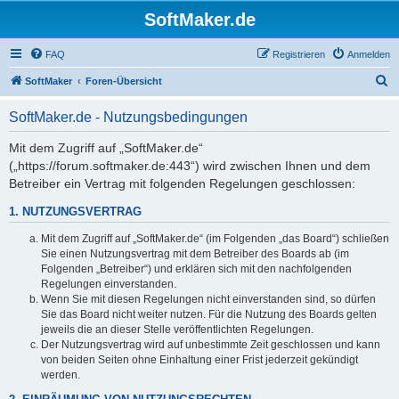
SoftMaker.de
FAQ
Registrieren
Anmelden
S
SoftMaker
Foren-Übersicht
u
SoftMaker.de - Nutzungsbedingungen
c
h
Mit dem Zugriff auf „SoftMaker.de“
(„https://forum.softmaker.de:443“) wird zwischen Ihnen und dem
e
Betreiber ein Vertrag mit folgenden Regelungen geschlossen:
1. NUTZUNGSVERTRAG
Mit dem Zugriff auf „SoftMaker.de“ (im Folgenden „das Board“) schließen
Sie einen Nutzungsvertrag mit dem Betreiber des Boards ab (im
Folgenden „Betreiber“) und erklären sich mit den nachfolgenden
Regelungen einverstanden.
Wenn Sie mit diesen Regelungen nicht einverstanden sind, so dürfen
Sie das Board nicht weiter nutzen. Für die Nutzung des Boards gelten
jeweils die an dieser Stelle veröffentlichten Regelungen.
Der Nutzungsvertrag wird auf unbestimmte Zeit geschlossen und kann
von beiden Seiten ohne Einhaltung einer Frist jederzeit gekündigt
werden.