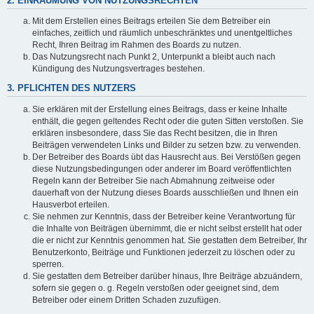
2. EINRÄUMUNG VON NUTZUNGSRECHTEN
Mit dem Erstellen eines Beitrags erteilen Sie dem Betreiber ein
einfaches, zeitlich und räumlich unbeschränktes und unentgeltliches
Recht, Ihren Beitrag im Rahmen des Boards zu nutzen.
Das Nutzungsrecht nach Punkt 2, Unterpunkt a bleibt auch nach
Kündigung des Nutzungsvertrages bestehen.
3. PFLICHTEN DES NUTZERS
Sie erklären mit der Erstellung eines Beitrags, dass er keine Inhalte
enthält, die gegen geltendes Recht oder die guten Sitten verstoßen. Sie
erklären insbesondere, dass Sie das Recht besitzen, die in Ihren
Beiträgen verwendeten Links und Bilder zu setzen bzw. zu verwenden.
Der Betreiber des Boards übt das Hausrecht aus. Bei Verstößen gegen
diese Nutzungsbedingungen oder anderer im Board veröffentlichten
Regeln kann der Betreiber Sie nach Abmahnung zeitweise oder
dauerhaft von der Nutzung dieses Boards ausschließen und Ihnen ein
Hausverbot erteilen.
Sie nehmen zur Kenntnis, dass der Betreiber keine Verantwortung für
die Inhalte von Beiträgen übernimmt, die er nicht selbst erstellt hat oder
die er nicht zur Kenntnis genommen hat. Sie gestatten dem Betreiber, Ihr
Benutzerkonto, Beiträge und Funktionen jederzeit zu löschen oder zu
sperren.
Sie gestatten dem Betreiber darüber hinaus, Ihre Beiträge abzuändern,
sofern sie gegen o. g. Regeln verstoßen oder geeignet sind, dem
Betreiber oder einem Dritten Schaden zuzufügen.