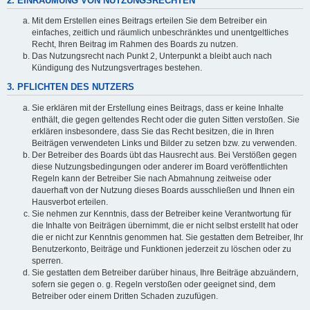
2. EINRÄUMUNG VON NUTZUNGSRECHTEN
Mit dem Erstellen eines Beitrags erteilen Sie dem Betreiber ein
einfaches, zeitlich und räumlich unbeschränktes und unentgeltliches
Recht, Ihren Beitrag im Rahmen des Boards zu nutzen.
Das Nutzungsrecht nach Punkt 2, Unterpunkt a bleibt auch nach
Kündigung des Nutzungsvertrages bestehen.
3. PFLICHTEN DES NUTZERS
Sie erklären mit der Erstellung eines Beitrags, dass er keine Inhalte
enthält, die gegen geltendes Recht oder die guten Sitten verstoßen. Sie
erklären insbesondere, dass Sie das Recht besitzen, die in Ihren
Beiträgen verwendeten Links und Bilder zu setzen bzw. zu verwenden.
Der Betreiber des Boards übt das Hausrecht aus. Bei Verstößen gegen
diese Nutzungsbedingungen oder anderer im Board veröffentlichten
Regeln kann der Betreiber Sie nach Abmahnung zeitweise oder
dauerhaft von der Nutzung dieses Boards ausschließen und Ihnen ein
Hausverbot erteilen.
Sie nehmen zur Kenntnis, dass der Betreiber keine Verantwortung für
die Inhalte von Beiträgen übernimmt, die er nicht selbst erstellt hat oder
die er nicht zur Kenntnis genommen hat. Sie gestatten dem Betreiber, Ihr
Benutzerkonto, Beiträge und Funktionen jederzeit zu löschen oder zu
sperren.
Sie gestatten dem Betreiber darüber hinaus, Ihre Beiträge abzuändern,
sofern sie gegen o. g. Regeln verstoßen oder geeignet sind, dem
Betreiber oder einem Dritten Schaden zuzufügen.