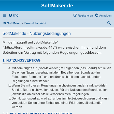
SoftMaker.de
FAQ
Registrieren
Anmelden
S
SoftMaker
Foren-Übersicht
u
SoftMaker.de - Nutzungsbedingungen
c
h
Mit dem Zugriff auf „SoftMaker.de“
(„https://forum.softmaker.de:443“) wird zwischen Ihnen und dem
e
Betreiber ein Vertrag mit folgenden Regelungen geschlossen:
1. NUTZUNGSVERTRAG
Mit dem Zugriff auf „SoftMaker.de“ (im Folgenden „das Board“) schließen
Sie einen Nutzungsvertrag mit dem Betreiber des Boards ab (im
Folgenden „Betreiber“) und erklären sich mit den nachfolgenden
Regelungen einverstanden.
Wenn Sie mit diesen Regelungen nicht einverstanden sind, so dürfen
Sie das Board nicht weiter nutzen. Für die Nutzung des Boards gelten
jeweils die an dieser Stelle veröffentlichten Regelungen.
Der Nutzungsvertrag wird auf unbestimmte Zeit geschlossen und kann
von beiden Seiten ohne Einhaltung einer Frist jederzeit gekündigt
werden.