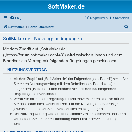
SoftMaker.de
FAQ
Registrieren
Anmelden
S
SoftMaker
Foren-Übersicht
u
SoftMaker.de - Nutzungsbedingungen
c
h
Mit dem Zugriff auf „SoftMaker.de“
(„https://forum.softmaker.de:443“) wird zwischen Ihnen und dem
e
Betreiber ein Vertrag mit folgenden Regelungen geschlossen:
1. NUTZUNGSVERTRAG
Mit dem Zugriff auf „SoftMaker.de“ (im Folgenden „das Board“) schließen
Sie einen Nutzungsvertrag mit dem Betreiber des Boards ab (im
Folgenden „Betreiber“) und erklären sich mit den nachfolgenden
Regelungen einverstanden.
Wenn Sie mit diesen Regelungen nicht einverstanden sind, so dürfen
Sie das Board nicht weiter nutzen. Für die Nutzung des Boards gelten
jeweils die an dieser Stelle veröffentlichten Regelungen.
Der Nutzungsvertrag wird auf unbestimmte Zeit geschlossen und kann
von beiden Seiten ohne Einhaltung einer Frist jederzeit gekündigt
werden.