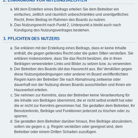
2. EINRÄUMUNG VON NUTZUNGSRECHTEN
Mit dem Erstellen eines Beitrags erteilen Sie dem Betreiber ein
einfaches, zeitlich und räumlich unbeschränktes und unentgeltliches
Recht, Ihren Beitrag im Rahmen des Boards zu nutzen.
Das Nutzungsrecht nach Punkt 2, Unterpunkt a bleibt auch nach
Kündigung des Nutzungsvertrages bestehen.
3. PFLICHTEN DES NUTZERS
Sie erklären mit der Erstellung eines Beitrags, dass er keine Inhalte
enthält, die gegen geltendes Recht oder die guten Sitten verstoßen. Sie
erklären insbesondere, dass Sie das Recht besitzen, die in Ihren
Beiträgen verwendeten Links und Bilder zu setzen bzw. zu verwenden.
Der Betreiber des Boards übt das Hausrecht aus. Bei Verstößen gegen
diese Nutzungsbedingungen oder anderer im Board veröffentlichten
Regeln kann der Betreiber Sie nach Abmahnung zeitweise oder
dauerhaft von der Nutzung dieses Boards ausschließen und Ihnen ein
Hausverbot erteilen.
Sie nehmen zur Kenntnis, dass der Betreiber keine Verantwortung für
die Inhalte von Beiträgen übernimmt, die er nicht selbst erstellt hat oder
die er nicht zur Kenntnis genommen hat. Sie gestatten dem Betreiber, Ihr
Benutzerkonto, Beiträge und Funktionen jederzeit zu löschen oder zu
sperren.
Sie gestatten dem Betreiber darüber hinaus, Ihre Beiträge abzuändern,
sofern sie gegen o. g. Regeln verstoßen oder geeignet sind, dem
Betreiber oder einem Dritten Schaden zuzufügen.