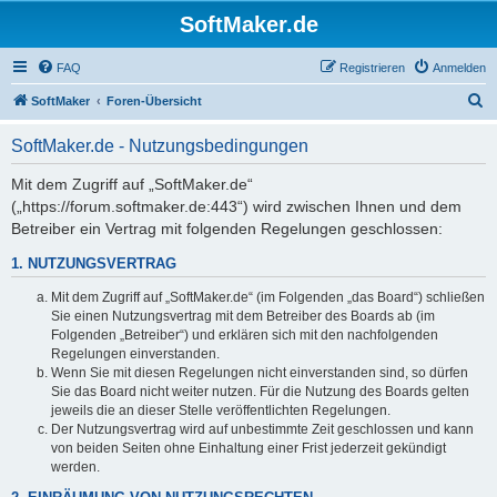
SoftMaker.de
FAQ
Registrieren
Anmelden
S
SoftMaker
Foren-Übersicht
u
SoftMaker.de - Nutzungsbedingungen
c
h
Mit dem Zugriff auf „SoftMaker.de“
(„https://forum.softmaker.de:443“) wird zwischen Ihnen und dem
e
Betreiber ein Vertrag mit folgenden Regelungen geschlossen:
1. NUTZUNGSVERTRAG
Mit dem Zugriff auf „SoftMaker.de“ (im Folgenden „das Board“) schließen
Sie einen Nutzungsvertrag mit dem Betreiber des Boards ab (im
Folgenden „Betreiber“) und erklären sich mit den nachfolgenden
Regelungen einverstanden.
Wenn Sie mit diesen Regelungen nicht einverstanden sind, so dürfen
Sie das Board nicht weiter nutzen. Für die Nutzung des Boards gelten
jeweils die an dieser Stelle veröffentlichten Regelungen.
Der Nutzungsvertrag wird auf unbestimmte Zeit geschlossen und kann
von beiden Seiten ohne Einhaltung einer Frist jederzeit gekündigt
werden.