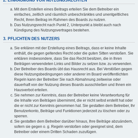
2. EINRÄUMUNG VON NUTZUNGSRECHTEN
Mit dem Erstellen eines Beitrags erteilen Sie dem Betreiber ein
einfaches, zeitlich und räumlich unbeschränktes und unentgeltliches
Recht, Ihren Beitrag im Rahmen des Boards zu nutzen.
Das Nutzungsrecht nach Punkt 2, Unterpunkt a bleibt auch nach
Kündigung des Nutzungsvertrages bestehen.
3. PFLICHTEN DES NUTZERS
Sie erklären mit der Erstellung eines Beitrags, dass er keine Inhalte
enthält, die gegen geltendes Recht oder die guten Sitten verstoßen. Sie
erklären insbesondere, dass Sie das Recht besitzen, die in Ihren
Beiträgen verwendeten Links und Bilder zu setzen bzw. zu verwenden.
Der Betreiber des Boards übt das Hausrecht aus. Bei Verstößen gegen
diese Nutzungsbedingungen oder anderer im Board veröffentlichten
Regeln kann der Betreiber Sie nach Abmahnung zeitweise oder
dauerhaft von der Nutzung dieses Boards ausschließen und Ihnen ein
Hausverbot erteilen.
Sie nehmen zur Kenntnis, dass der Betreiber keine Verantwortung für
die Inhalte von Beiträgen übernimmt, die er nicht selbst erstellt hat oder
die er nicht zur Kenntnis genommen hat. Sie gestatten dem Betreiber, Ihr
Benutzerkonto, Beiträge und Funktionen jederzeit zu löschen oder zu
sperren.
Sie gestatten dem Betreiber darüber hinaus, Ihre Beiträge abzuändern,
sofern sie gegen o. g. Regeln verstoßen oder geeignet sind, dem
Betreiber oder einem Dritten Schaden zuzufügen.