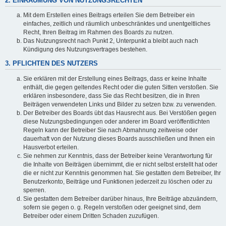
2. EINRÄUMUNG VON NUTZUNGSRECHTEN
Mit dem Erstellen eines Beitrags erteilen Sie dem Betreiber ein
einfaches, zeitlich und räumlich unbeschränktes und unentgeltliches
Recht, Ihren Beitrag im Rahmen des Boards zu nutzen.
Das Nutzungsrecht nach Punkt 2, Unterpunkt a bleibt auch nach
Kündigung des Nutzungsvertrages bestehen.
3. PFLICHTEN DES NUTZERS
Sie erklären mit der Erstellung eines Beitrags, dass er keine Inhalte
enthält, die gegen geltendes Recht oder die guten Sitten verstoßen. Sie
erklären insbesondere, dass Sie das Recht besitzen, die in Ihren
Beiträgen verwendeten Links und Bilder zu setzen bzw. zu verwenden.
Der Betreiber des Boards übt das Hausrecht aus. Bei Verstößen gegen
diese Nutzungsbedingungen oder anderer im Board veröffentlichten
Regeln kann der Betreiber Sie nach Abmahnung zeitweise oder
dauerhaft von der Nutzung dieses Boards ausschließen und Ihnen ein
Hausverbot erteilen.
Sie nehmen zur Kenntnis, dass der Betreiber keine Verantwortung für
die Inhalte von Beiträgen übernimmt, die er nicht selbst erstellt hat oder
die er nicht zur Kenntnis genommen hat. Sie gestatten dem Betreiber, Ihr
Benutzerkonto, Beiträge und Funktionen jederzeit zu löschen oder zu
sperren.
Sie gestatten dem Betreiber darüber hinaus, Ihre Beiträge abzuändern,
sofern sie gegen o. g. Regeln verstoßen oder geeignet sind, dem
Betreiber oder einem Dritten Schaden zuzufügen.