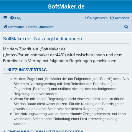
SoftMaker.de
FAQ
Registrieren
Anmelden
S
SoftMaker
Foren-Übersicht
u
SoftMaker.de - Nutzungsbedingungen
c
h
Mit dem Zugriff auf „SoftMaker.de“
(„https://forum.softmaker.de:443“) wird zwischen Ihnen und dem
e
Betreiber ein Vertrag mit folgenden Regelungen geschlossen:
1. NUTZUNGSVERTRAG
Mit dem Zugriff auf „SoftMaker.de“ (im Folgenden „das Board“) schließen
Sie einen Nutzungsvertrag mit dem Betreiber des Boards ab (im
Folgenden „Betreiber“) und erklären sich mit den nachfolgenden
Regelungen einverstanden.
Wenn Sie mit diesen Regelungen nicht einverstanden sind, so dürfen
Sie das Board nicht weiter nutzen. Für die Nutzung des Boards gelten
jeweils die an dieser Stelle veröffentlichten Regelungen.
Der Nutzungsvertrag wird auf unbestimmte Zeit geschlossen und kann
von beiden Seiten ohne Einhaltung einer Frist jederzeit gekündigt
werden.