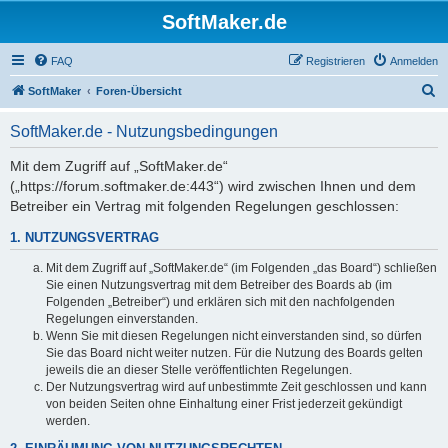
SoftMaker.de
FAQ
Registrieren
Anmelden
S
SoftMaker
Foren-Übersicht
u
SoftMaker.de - Nutzungsbedingungen
c
h
Mit dem Zugriff auf „SoftMaker.de“
(„https://forum.softmaker.de:443“) wird zwischen Ihnen und dem
e
Betreiber ein Vertrag mit folgenden Regelungen geschlossen:
1. NUTZUNGSVERTRAG
Mit dem Zugriff auf „SoftMaker.de“ (im Folgenden „das Board“) schließen
Sie einen Nutzungsvertrag mit dem Betreiber des Boards ab (im
Folgenden „Betreiber“) und erklären sich mit den nachfolgenden
Regelungen einverstanden.
Wenn Sie mit diesen Regelungen nicht einverstanden sind, so dürfen
Sie das Board nicht weiter nutzen. Für die Nutzung des Boards gelten
jeweils die an dieser Stelle veröffentlichten Regelungen.
Der Nutzungsvertrag wird auf unbestimmte Zeit geschlossen und kann
von beiden Seiten ohne Einhaltung einer Frist jederzeit gekündigt
werden.