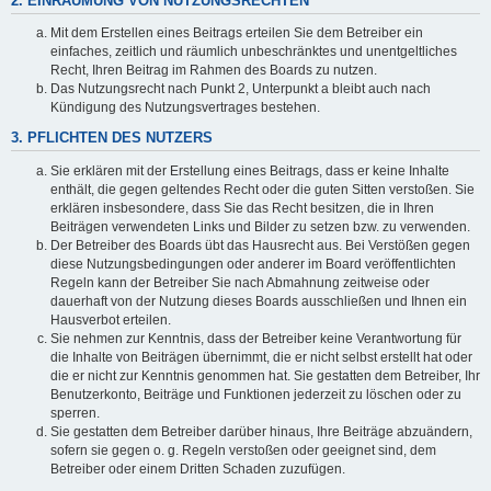
2. EINRÄUMUNG VON NUTZUNGSRECHTEN
Mit dem Erstellen eines Beitrags erteilen Sie dem Betreiber ein
einfaches, zeitlich und räumlich unbeschränktes und unentgeltliches
Recht, Ihren Beitrag im Rahmen des Boards zu nutzen.
Das Nutzungsrecht nach Punkt 2, Unterpunkt a bleibt auch nach
Kündigung des Nutzungsvertrages bestehen.
3. PFLICHTEN DES NUTZERS
Sie erklären mit der Erstellung eines Beitrags, dass er keine Inhalte
enthält, die gegen geltendes Recht oder die guten Sitten verstoßen. Sie
erklären insbesondere, dass Sie das Recht besitzen, die in Ihren
Beiträgen verwendeten Links und Bilder zu setzen bzw. zu verwenden.
Der Betreiber des Boards übt das Hausrecht aus. Bei Verstößen gegen
diese Nutzungsbedingungen oder anderer im Board veröffentlichten
Regeln kann der Betreiber Sie nach Abmahnung zeitweise oder
dauerhaft von der Nutzung dieses Boards ausschließen und Ihnen ein
Hausverbot erteilen.
Sie nehmen zur Kenntnis, dass der Betreiber keine Verantwortung für
die Inhalte von Beiträgen übernimmt, die er nicht selbst erstellt hat oder
die er nicht zur Kenntnis genommen hat. Sie gestatten dem Betreiber, Ihr
Benutzerkonto, Beiträge und Funktionen jederzeit zu löschen oder zu
sperren.
Sie gestatten dem Betreiber darüber hinaus, Ihre Beiträge abzuändern,
sofern sie gegen o. g. Regeln verstoßen oder geeignet sind, dem
Betreiber oder einem Dritten Schaden zuzufügen.