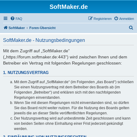
SoftMaker.de
FAQ
Registrieren
Anmelden
S
SoftMaker
Foren-Übersicht
u
SoftMaker.de - Nutzungsbedingungen
c
h
Mit dem Zugriff auf „SoftMaker.de“
(„https://forum.softmaker.de:443“) wird zwischen Ihnen und dem
e
Betreiber ein Vertrag mit folgenden Regelungen geschlossen:
1. NUTZUNGSVERTRAG
Mit dem Zugriff auf „SoftMaker.de“ (im Folgenden „das Board“) schließen
Sie einen Nutzungsvertrag mit dem Betreiber des Boards ab (im
Folgenden „Betreiber“) und erklären sich mit den nachfolgenden
Regelungen einverstanden.
Wenn Sie mit diesen Regelungen nicht einverstanden sind, so dürfen
Sie das Board nicht weiter nutzen. Für die Nutzung des Boards gelten
jeweils die an dieser Stelle veröffentlichten Regelungen.
Der Nutzungsvertrag wird auf unbestimmte Zeit geschlossen und kann
von beiden Seiten ohne Einhaltung einer Frist jederzeit gekündigt
werden.