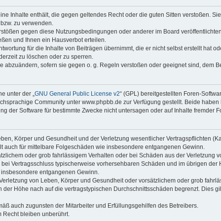
keine Inhalte enthält, die gegen geltendes Recht oder die guten Sitten verstoßen. Si
n bzw. zu verwenden.
erstößen gegen diese Nutzungsbedingungen oder anderer im Board veröffentlicht
ßen und Ihnen ein Hausverbot erteilen.
wortung für die Inhalte von Beiträgen übernimmt, die er nicht selbst erstellt hat 
derzeit zu löschen oder zu sperren.
äge abzuändern, sofern sie gegen o. g. Regeln verstoßen oder geeignet sind, dem 
e unter der „
GNU General Public License v2
“ (GPL) bereitgestellten Foren-Softwa
chsprachige Community unter www.phpbb.de zur Verfügung gestellt. Beide haben ke
g der Software für bestimmte Zwecke nicht untersagen oder auf Inhalte fremder F
ben, Körper und Gesundheit und der Verletzung wesentlicher Vertragspflichten (Kard
gilt auch für mittelbare Folgeschäden wie insbesondere entgangenen Gewinn.
ätzlichem oder grob fahrlässigem Verhalten oder bei Schäden aus der Verletzung 
 die bei Vertragsschluss typischerweise vorhersehbaren Schäden und im übrigen de
wie insbesondere entgangenen Gewinn.
erletzung von Leben, Körper und Gesundheit oder vorsätzlichem oder grob fahrläs
der Höhe nach auf die vertragstypischen Durchschnittsschäden begrenzt. Dies gi
mäß auch zugunsten der Mitarbeiter und Erfüllungsgehilfen des Betreibers.
 Recht bleiben unberührt.