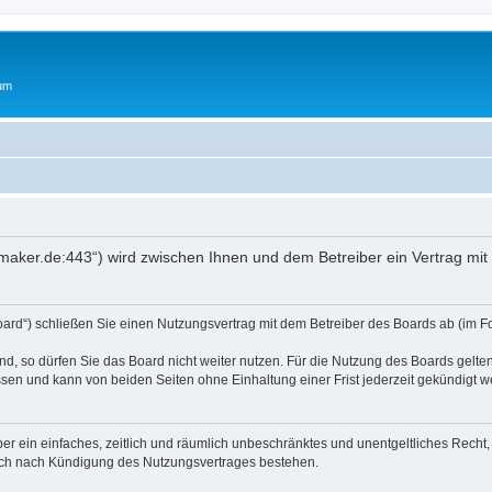
rum
oftmaker.de:443“) wird zwischen Ihnen und dem Betreiber ein Vertrag m
Board“) schließen Sie einen Nutzungsvertrag mit dem Betreiber des Boards ab (im F
, so dürfen Sie das Board nicht weiter nutzen. Für die Nutzung des Boards gelten 
sen und kann von beiden Seiten ohne Einhaltung einer Frist jederzeit gekündigt w
iber ein einfaches, zeitlich und räumlich unbeschränktes und unentgeltliches Rech
auch nach Kündigung des Nutzungsvertrages bestehen.