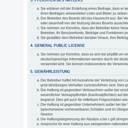
3. PFLICHTEN DES NUTZERS
Sie erklären mit der Erstellung eines Beitrags, dass er 
Ihren Beiträgen verwendeten Links und Bilder zu setze
Der Betreiber des Boards übt das Hausrecht aus. Bei V
oder dauerhaft von der Nutzung dieses Boards ausschlie
Sie nehmen zur Kenntnis, dass der Betreiber keine Verant
Betreiber, Ihr Benutzerkonto, Beiträge und Funktionen je
Sie gestatten dem Betreiber darüber hinaus, Ihre Beitr
4. GENERAL PUBLIC LICENSE
Sie nehmen zur Kenntnis, dass es sich bei phpBB um ein
deutschsprachige Informationen werden durch die deuts
verwendet wird. Sie können insbesondere die Verwendun
5. GEWÄHRLEISTUNG
Der Betreiber haftet mit Ausnahme der Verletzung von Le
grob fahrlässiges Verhalten zurückzuführen sind. Dies 
Die Haftung ist gegenüber Verbrauchern außer bei vors
wesentlicher Vertragspflichten (Kardinalpflichten) auf
begrenzt. Dies gilt auch für mittelbare Folgeschäden 
Die Haftung ist gegenüber Unternehmern außer bei der V
typischerweise vorhersehbaren Schäden und im Übrigen 
Gewinn.
Die Haftungsbegrenzung der Absätze a bis c gilt sinnge
Ansprüche für eine Haftung aus zwingendem nationalem