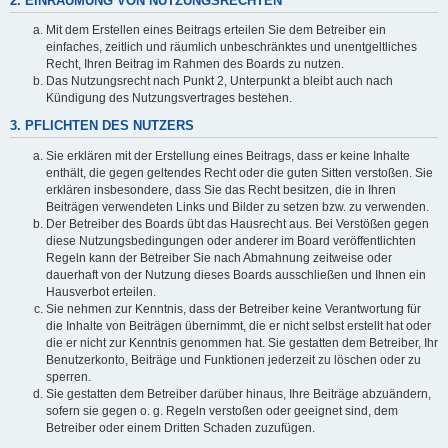
2. EINRÄUMUNG VON NUTZUNGSRECHTEN
Mit dem Erstellen eines Beitrags erteilen Sie dem Betreiber ein
einfaches, zeitlich und räumlich unbeschränktes und unentgeltliches
Recht, Ihren Beitrag im Rahmen des Boards zu nutzen.
Das Nutzungsrecht nach Punkt 2, Unterpunkt a bleibt auch nach
Kündigung des Nutzungsvertrages bestehen.
3. PFLICHTEN DES NUTZERS
Sie erklären mit der Erstellung eines Beitrags, dass er keine Inhalte
enthält, die gegen geltendes Recht oder die guten Sitten verstoßen. Sie
erklären insbesondere, dass Sie das Recht besitzen, die in Ihren
Beiträgen verwendeten Links und Bilder zu setzen bzw. zu verwenden.
Der Betreiber des Boards übt das Hausrecht aus. Bei Verstößen gegen
diese Nutzungsbedingungen oder anderer im Board veröffentlichten
Regeln kann der Betreiber Sie nach Abmahnung zeitweise oder
dauerhaft von der Nutzung dieses Boards ausschließen und Ihnen ein
Hausverbot erteilen.
Sie nehmen zur Kenntnis, dass der Betreiber keine Verantwortung für
die Inhalte von Beiträgen übernimmt, die er nicht selbst erstellt hat oder
die er nicht zur Kenntnis genommen hat. Sie gestatten dem Betreiber, Ihr
Benutzerkonto, Beiträge und Funktionen jederzeit zu löschen oder zu
sperren.
Sie gestatten dem Betreiber darüber hinaus, Ihre Beiträge abzuändern,
sofern sie gegen o. g. Regeln verstoßen oder geeignet sind, dem
Betreiber oder einem Dritten Schaden zuzufügen.