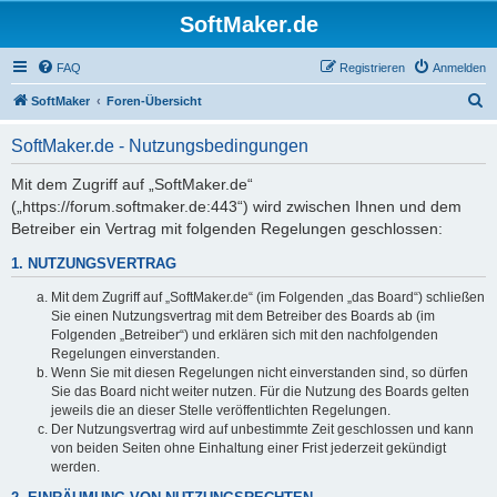
SoftMaker.de
FAQ
Registrieren
Anmelden
S
SoftMaker
Foren-Übersicht
u
SoftMaker.de - Nutzungsbedingungen
c
h
Mit dem Zugriff auf „SoftMaker.de“
(„https://forum.softmaker.de:443“) wird zwischen Ihnen und dem
e
Betreiber ein Vertrag mit folgenden Regelungen geschlossen:
1. NUTZUNGSVERTRAG
Mit dem Zugriff auf „SoftMaker.de“ (im Folgenden „das Board“) schließen
Sie einen Nutzungsvertrag mit dem Betreiber des Boards ab (im
Folgenden „Betreiber“) und erklären sich mit den nachfolgenden
Regelungen einverstanden.
Wenn Sie mit diesen Regelungen nicht einverstanden sind, so dürfen
Sie das Board nicht weiter nutzen. Für die Nutzung des Boards gelten
jeweils die an dieser Stelle veröffentlichten Regelungen.
Der Nutzungsvertrag wird auf unbestimmte Zeit geschlossen und kann
von beiden Seiten ohne Einhaltung einer Frist jederzeit gekündigt
werden.