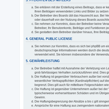
3. PFLICHTEN DES NUTZERS
Sie erklären mit der Erstellung eines Beitrags, dass er 
Ihren Beiträgen verwendeten Links und Bilder zu setze
Der Betreiber des Boards übt das Hausrecht aus. Bei V
oder dauerhaft von der Nutzung dieses Boards ausschlie
Sie nehmen zur Kenntnis, dass der Betreiber keine Verant
Betreiber, Ihr Benutzerkonto, Beiträge und Funktionen je
Sie gestatten dem Betreiber darüber hinaus, Ihre Beitr
4. GENERAL PUBLIC LICENSE
Sie nehmen zur Kenntnis, dass es sich bei phpBB um ein
deutschsprachige Informationen werden durch die deuts
verwendet wird. Sie können insbesondere die Verwendun
5. GEWÄHRLEISTUNG
Der Betreiber haftet mit Ausnahme der Verletzung von Le
grob fahrlässiges Verhalten zurückzuführen sind. Dies 
Die Haftung ist gegenüber Verbrauchern außer bei vors
wesentlicher Vertragspflichten (Kardinalpflichten) auf
begrenzt. Dies gilt auch für mittelbare Folgeschäden 
Die Haftung ist gegenüber Unternehmern außer bei der V
typischerweise vorhersehbaren Schäden und im Übrigen 
Gewinn.
Die Haftungsbegrenzung der Absätze a bis c gilt sinnge
Ansprüche für eine Haftung aus zwingendem nationalem