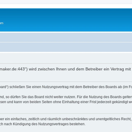
rum
oftmaker.de:443“) wird zwischen Ihnen und dem Betreiber ein Vertrag m
Board“) schließen Sie einen Nutzungsvertrag mit dem Betreiber des Boards ab (im F
, so dürfen Sie das Board nicht weiter nutzen. Für die Nutzung des Boards gelten 
sen und kann von beiden Seiten ohne Einhaltung einer Frist jederzeit gekündigt w
iber ein einfaches, zeitlich und räumlich unbeschränktes und unentgeltliches Rech
auch nach Kündigung des Nutzungsvertrages bestehen.