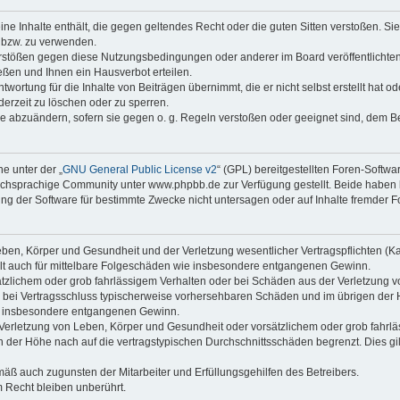
keine Inhalte enthält, die gegen geltendes Recht oder die guten Sitten verstoßen. Si
n bzw. zu verwenden.
erstößen gegen diese Nutzungsbedingungen oder anderer im Board veröffentlicht
ßen und Ihnen ein Hausverbot erteilen.
wortung für die Inhalte von Beiträgen übernimmt, die er nicht selbst erstellt hat 
derzeit zu löschen oder zu sperren.
äge abzuändern, sofern sie gegen o. g. Regeln verstoßen oder geeignet sind, dem 
e unter der „
GNU General Public License v2
“ (GPL) bereitgestellten Foren-Softwa
chsprachige Community unter www.phpbb.de zur Verfügung gestellt. Beide haben ke
g der Software für bestimmte Zwecke nicht untersagen oder auf Inhalte fremder F
ben, Körper und Gesundheit und der Verletzung wesentlicher Vertragspflichten (Kard
gilt auch für mittelbare Folgeschäden wie insbesondere entgangenen Gewinn.
ätzlichem oder grob fahrlässigem Verhalten oder bei Schäden aus der Verletzung 
 die bei Vertragsschluss typischerweise vorhersehbaren Schäden und im übrigen de
wie insbesondere entgangenen Gewinn.
erletzung von Leben, Körper und Gesundheit oder vorsätzlichem oder grob fahrläs
der Höhe nach auf die vertragstypischen Durchschnittsschäden begrenzt. Dies gi
mäß auch zugunsten der Mitarbeiter und Erfüllungsgehilfen des Betreibers.
 Recht bleiben unberührt.