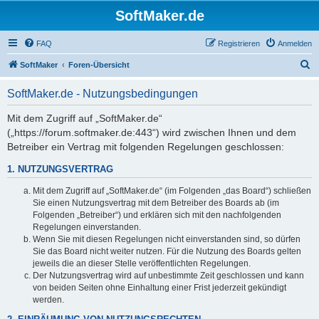
SoftMaker.de
FAQ
Registrieren
Anmelden
S
SoftMaker
Foren-Übersicht
u
SoftMaker.de - Nutzungsbedingungen
c
h
Mit dem Zugriff auf „SoftMaker.de“
(„https://forum.softmaker.de:443“) wird zwischen Ihnen und dem
e
Betreiber ein Vertrag mit folgenden Regelungen geschlossen:
1. NUTZUNGSVERTRAG
Mit dem Zugriff auf „SoftMaker.de“ (im Folgenden „das Board“) schließen
Sie einen Nutzungsvertrag mit dem Betreiber des Boards ab (im
Folgenden „Betreiber“) und erklären sich mit den nachfolgenden
Regelungen einverstanden.
Wenn Sie mit diesen Regelungen nicht einverstanden sind, so dürfen
Sie das Board nicht weiter nutzen. Für die Nutzung des Boards gelten
jeweils die an dieser Stelle veröffentlichten Regelungen.
Der Nutzungsvertrag wird auf unbestimmte Zeit geschlossen und kann
von beiden Seiten ohne Einhaltung einer Frist jederzeit gekündigt
werden.