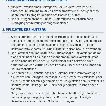
2. EINRÄUMUNG VON NUTZUNGSRECHTEN
Mit dem Erstellen eines Beitrags erteilen Sie dem Betreiber ein
einfaches, zeitlich und räumlich unbeschränktes und unentgeltliches
Recht, Ihren Beitrag im Rahmen des Boards zu nutzen.
Das Nutzungsrecht nach Punkt 2, Unterpunkt a bleibt auch nach
Kündigung des Nutzungsvertrages bestehen.
3. PFLICHTEN DES NUTZERS
Sie erklären mit der Erstellung eines Beitrags, dass er keine Inhalte
enthält, die gegen geltendes Recht oder die guten Sitten verstoßen. Sie
erklären insbesondere, dass Sie das Recht besitzen, die in Ihren
Beiträgen verwendeten Links und Bilder zu setzen bzw. zu verwenden.
Der Betreiber des Boards übt das Hausrecht aus. Bei Verstößen gegen
diese Nutzungsbedingungen oder anderer im Board veröffentlichten
Regeln kann der Betreiber Sie nach Abmahnung zeitweise oder
dauerhaft von der Nutzung dieses Boards ausschließen und Ihnen ein
Hausverbot erteilen.
Sie nehmen zur Kenntnis, dass der Betreiber keine Verantwortung für
die Inhalte von Beiträgen übernimmt, die er nicht selbst erstellt hat oder
die er nicht zur Kenntnis genommen hat. Sie gestatten dem Betreiber, Ihr
Benutzerkonto, Beiträge und Funktionen jederzeit zu löschen oder zu
sperren.
Sie gestatten dem Betreiber darüber hinaus, Ihre Beiträge abzuändern,
sofern sie gegen o. g. Regeln verstoßen oder geeignet sind, dem
Betreiber oder einem Dritten Schaden zuzufügen.