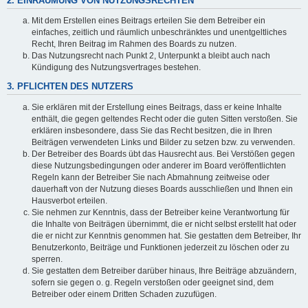
2. EINRÄUMUNG VON NUTZUNGSRECHTEN
Mit dem Erstellen eines Beitrags erteilen Sie dem Betreiber ein
einfaches, zeitlich und räumlich unbeschränktes und unentgeltliches
Recht, Ihren Beitrag im Rahmen des Boards zu nutzen.
Das Nutzungsrecht nach Punkt 2, Unterpunkt a bleibt auch nach
Kündigung des Nutzungsvertrages bestehen.
3. PFLICHTEN DES NUTZERS
Sie erklären mit der Erstellung eines Beitrags, dass er keine Inhalte
enthält, die gegen geltendes Recht oder die guten Sitten verstoßen. Sie
erklären insbesondere, dass Sie das Recht besitzen, die in Ihren
Beiträgen verwendeten Links und Bilder zu setzen bzw. zu verwenden.
Der Betreiber des Boards übt das Hausrecht aus. Bei Verstößen gegen
diese Nutzungsbedingungen oder anderer im Board veröffentlichten
Regeln kann der Betreiber Sie nach Abmahnung zeitweise oder
dauerhaft von der Nutzung dieses Boards ausschließen und Ihnen ein
Hausverbot erteilen.
Sie nehmen zur Kenntnis, dass der Betreiber keine Verantwortung für
die Inhalte von Beiträgen übernimmt, die er nicht selbst erstellt hat oder
die er nicht zur Kenntnis genommen hat. Sie gestatten dem Betreiber, Ihr
Benutzerkonto, Beiträge und Funktionen jederzeit zu löschen oder zu
sperren.
Sie gestatten dem Betreiber darüber hinaus, Ihre Beiträge abzuändern,
sofern sie gegen o. g. Regeln verstoßen oder geeignet sind, dem
Betreiber oder einem Dritten Schaden zuzufügen.