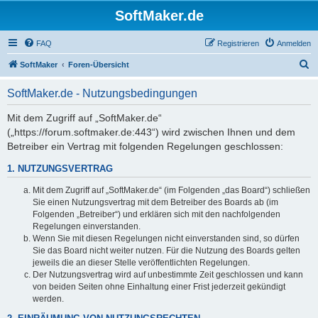
SoftMaker.de
FAQ
Registrieren
Anmelden
S
SoftMaker
Foren-Übersicht
u
SoftMaker.de - Nutzungsbedingungen
c
h
Mit dem Zugriff auf „SoftMaker.de“
(„https://forum.softmaker.de:443“) wird zwischen Ihnen und dem
e
Betreiber ein Vertrag mit folgenden Regelungen geschlossen:
1. NUTZUNGSVERTRAG
Mit dem Zugriff auf „SoftMaker.de“ (im Folgenden „das Board“) schließen
Sie einen Nutzungsvertrag mit dem Betreiber des Boards ab (im
Folgenden „Betreiber“) und erklären sich mit den nachfolgenden
Regelungen einverstanden.
Wenn Sie mit diesen Regelungen nicht einverstanden sind, so dürfen
Sie das Board nicht weiter nutzen. Für die Nutzung des Boards gelten
jeweils die an dieser Stelle veröffentlichten Regelungen.
Der Nutzungsvertrag wird auf unbestimmte Zeit geschlossen und kann
von beiden Seiten ohne Einhaltung einer Frist jederzeit gekündigt
werden.