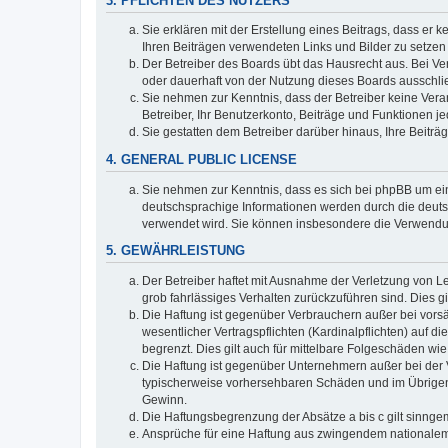
3. PFLICHTEN DES NUTZERS
Sie erklären mit der Erstellung eines Beitrags, dass er 
Ihren Beiträgen verwendeten Links und Bilder zu setze
Der Betreiber des Boards übt das Hausrecht aus. Bei V
oder dauerhaft von der Nutzung dieses Boards ausschlie
Sie nehmen zur Kenntnis, dass der Betreiber keine Verant
Betreiber, Ihr Benutzerkonto, Beiträge und Funktionen je
Sie gestatten dem Betreiber darüber hinaus, Ihre Beitr
4. GENERAL PUBLIC LICENSE
Sie nehmen zur Kenntnis, dass es sich bei phpBB um ein
deutschsprachige Informationen werden durch die deuts
verwendet wird. Sie können insbesondere die Verwendun
5. GEWÄHRLEISTUNG
Der Betreiber haftet mit Ausnahme der Verletzung von Le
grob fahrlässiges Verhalten zurückzuführen sind. Dies 
Die Haftung ist gegenüber Verbrauchern außer bei vors
wesentlicher Vertragspflichten (Kardinalpflichten) auf
begrenzt. Dies gilt auch für mittelbare Folgeschäden 
Die Haftung ist gegenüber Unternehmern außer bei der V
typischerweise vorhersehbaren Schäden und im Übrigen 
Gewinn.
Die Haftungsbegrenzung der Absätze a bis c gilt sinnge
Ansprüche für eine Haftung aus zwingendem nationalem