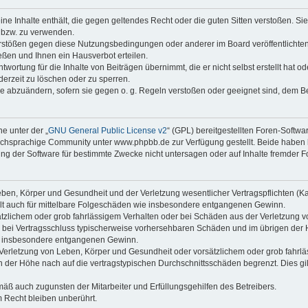
keine Inhalte enthält, die gegen geltendes Recht oder die guten Sitten verstoßen. Si
n bzw. zu verwenden.
erstößen gegen diese Nutzungsbedingungen oder anderer im Board veröffentlicht
ßen und Ihnen ein Hausverbot erteilen.
wortung für die Inhalte von Beiträgen übernimmt, die er nicht selbst erstellt hat 
derzeit zu löschen oder zu sperren.
äge abzuändern, sofern sie gegen o. g. Regeln verstoßen oder geeignet sind, dem 
e unter der „
GNU General Public License v2
“ (GPL) bereitgestellten Foren-Softwa
chsprachige Community unter www.phpbb.de zur Verfügung gestellt. Beide haben ke
g der Software für bestimmte Zwecke nicht untersagen oder auf Inhalte fremder F
ben, Körper und Gesundheit und der Verletzung wesentlicher Vertragspflichten (Kard
gilt auch für mittelbare Folgeschäden wie insbesondere entgangenen Gewinn.
ätzlichem oder grob fahrlässigem Verhalten oder bei Schäden aus der Verletzung 
 die bei Vertragsschluss typischerweise vorhersehbaren Schäden und im übrigen de
wie insbesondere entgangenen Gewinn.
erletzung von Leben, Körper und Gesundheit oder vorsätzlichem oder grob fahrläs
der Höhe nach auf die vertragstypischen Durchschnittsschäden begrenzt. Dies gi
mäß auch zugunsten der Mitarbeiter und Erfüllungsgehilfen des Betreibers.
 Recht bleiben unberührt.