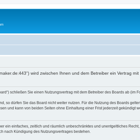
rum
oftmaker.de:443“) wird zwischen Ihnen und dem Betreiber ein Vertrag m
Board“) schließen Sie einen Nutzungsvertrag mit dem Betreiber des Boards ab (im F
, so dürfen Sie das Board nicht weiter nutzen. Für die Nutzung des Boards gelten 
sen und kann von beiden Seiten ohne Einhaltung einer Frist jederzeit gekündigt w
iber ein einfaches, zeitlich und räumlich unbeschränktes und unentgeltliches Rech
auch nach Kündigung des Nutzungsvertrages bestehen.