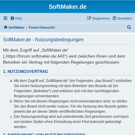
SoftMaker.de
FAQ
Registrieren
Anmelden
S
SoftMaker
Foren-Übersicht
u
SoftMaker.de - Nutzungsbedingungen
c
h
Mit dem Zugriff auf „SoftMaker.de“
(„https://forum.softmaker.de:443“) wird zwischen Ihnen und dem
e
Betreiber ein Vertrag mit folgenden Regelungen geschlossen:
1. NUTZUNGSVERTRAG
Mit dem Zugriff auf „SoftMaker.de“ (im Folgenden „das Board“) schließen
Sie einen Nutzungsvertrag mit dem Betreiber des Boards ab (im
Folgenden „Betreiber“) und erklären sich mit den nachfolgenden
Regelungen einverstanden.
Wenn Sie mit diesen Regelungen nicht einverstanden sind, so dürfen
Sie das Board nicht weiter nutzen. Für die Nutzung des Boards gelten
jeweils die an dieser Stelle veröffentlichten Regelungen.
Der Nutzungsvertrag wird auf unbestimmte Zeit geschlossen und kann
von beiden Seiten ohne Einhaltung einer Frist jederzeit gekündigt
werden.