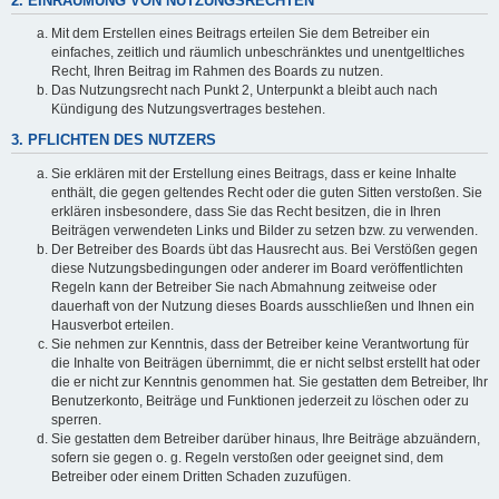
2. EINRÄUMUNG VON NUTZUNGSRECHTEN
Mit dem Erstellen eines Beitrags erteilen Sie dem Betreiber ein
einfaches, zeitlich und räumlich unbeschränktes und unentgeltliches
Recht, Ihren Beitrag im Rahmen des Boards zu nutzen.
Das Nutzungsrecht nach Punkt 2, Unterpunkt a bleibt auch nach
Kündigung des Nutzungsvertrages bestehen.
3. PFLICHTEN DES NUTZERS
Sie erklären mit der Erstellung eines Beitrags, dass er keine Inhalte
enthält, die gegen geltendes Recht oder die guten Sitten verstoßen. Sie
erklären insbesondere, dass Sie das Recht besitzen, die in Ihren
Beiträgen verwendeten Links und Bilder zu setzen bzw. zu verwenden.
Der Betreiber des Boards übt das Hausrecht aus. Bei Verstößen gegen
diese Nutzungsbedingungen oder anderer im Board veröffentlichten
Regeln kann der Betreiber Sie nach Abmahnung zeitweise oder
dauerhaft von der Nutzung dieses Boards ausschließen und Ihnen ein
Hausverbot erteilen.
Sie nehmen zur Kenntnis, dass der Betreiber keine Verantwortung für
die Inhalte von Beiträgen übernimmt, die er nicht selbst erstellt hat oder
die er nicht zur Kenntnis genommen hat. Sie gestatten dem Betreiber, Ihr
Benutzerkonto, Beiträge und Funktionen jederzeit zu löschen oder zu
sperren.
Sie gestatten dem Betreiber darüber hinaus, Ihre Beiträge abzuändern,
sofern sie gegen o. g. Regeln verstoßen oder geeignet sind, dem
Betreiber oder einem Dritten Schaden zuzufügen.