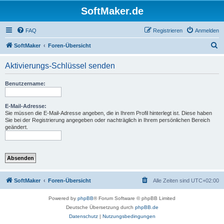
SoftMaker.de
FAQ
Registrieren
Anmelden
S
SoftMaker
Foren-Übersicht
u
Aktivierungs-Schlüssel senden
c
h
Benutzername:
e
E-Mail-Adresse:
Sie müssen die E-Mail-Adresse angeben, die in Ihrem Profil hinterlegt ist. Diese haben
Sie bei der Registrierung angegeben oder nachträglich in Ihrem persönlichen Bereich
geändert.
SoftMaker
Foren-Übersicht
Alle Zeiten sind
UTC+02:00
Powered by
phpBB
® Forum Software © phpBB Limited
Deutsche Übersetzung durch
phpBB.de
Datenschutz
|
Nutzungsbedingungen