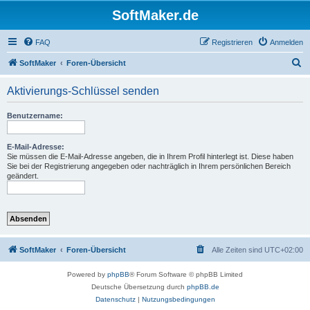
SoftMaker.de
FAQ
Registrieren
Anmelden
S
SoftMaker
Foren-Übersicht
u
Aktivierungs-Schlüssel senden
c
h
Benutzername:
e
E-Mail-Adresse:
Sie müssen die E-Mail-Adresse angeben, die in Ihrem Profil hinterlegt ist. Diese haben
Sie bei der Registrierung angegeben oder nachträglich in Ihrem persönlichen Bereich
geändert.
SoftMaker
Foren-Übersicht
Alle Zeiten sind
UTC+02:00
Powered by
phpBB
® Forum Software © phpBB Limited
Deutsche Übersetzung durch
phpBB.de
Datenschutz
|
Nutzungsbedingungen