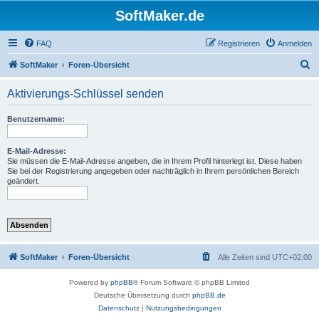
SoftMaker.de
FAQ
Registrieren
Anmelden
S
SoftMaker
Foren-Übersicht
u
Aktivierungs-Schlüssel senden
c
h
Benutzername:
e
E-Mail-Adresse:
Sie müssen die E-Mail-Adresse angeben, die in Ihrem Profil hinterlegt ist. Diese haben
Sie bei der Registrierung angegeben oder nachträglich in Ihrem persönlichen Bereich
geändert.
SoftMaker
Foren-Übersicht
Alle Zeiten sind
UTC+02:00
Powered by
phpBB
® Forum Software © phpBB Limited
Deutsche Übersetzung durch
phpBB.de
Datenschutz
|
Nutzungsbedingungen