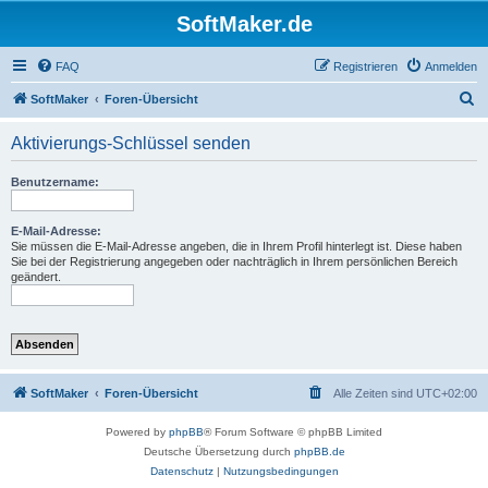
SoftMaker.de
FAQ
Registrieren
Anmelden
S
SoftMaker
Foren-Übersicht
u
Aktivierungs-Schlüssel senden
c
h
Benutzername:
e
E-Mail-Adresse:
Sie müssen die E-Mail-Adresse angeben, die in Ihrem Profil hinterlegt ist. Diese haben
Sie bei der Registrierung angegeben oder nachträglich in Ihrem persönlichen Bereich
geändert.
SoftMaker
Foren-Übersicht
Alle Zeiten sind
UTC+02:00
Powered by
phpBB
® Forum Software © phpBB Limited
Deutsche Übersetzung durch
phpBB.de
Datenschutz
|
Nutzungsbedingungen