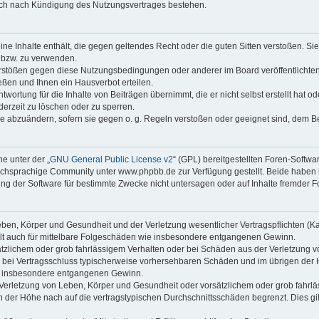
auch nach Kündigung des Nutzungsvertrages bestehen.
keine Inhalte enthält, die gegen geltendes Recht oder die guten Sitten verstoßen. Si
n bzw. zu verwenden.
erstößen gegen diese Nutzungsbedingungen oder anderer im Board veröffentlicht
ßen und Ihnen ein Hausverbot erteilen.
wortung für die Inhalte von Beiträgen übernimmt, die er nicht selbst erstellt hat 
derzeit zu löschen oder zu sperren.
äge abzuändern, sofern sie gegen o. g. Regeln verstoßen oder geeignet sind, dem 
e unter der „
GNU General Public License v2
“ (GPL) bereitgestellten Foren-Softwa
chsprachige Community unter www.phpbb.de zur Verfügung gestellt. Beide haben ke
g der Software für bestimmte Zwecke nicht untersagen oder auf Inhalte fremder F
ben, Körper und Gesundheit und der Verletzung wesentlicher Vertragspflichten (Kard
gilt auch für mittelbare Folgeschäden wie insbesondere entgangenen Gewinn.
ätzlichem oder grob fahrlässigem Verhalten oder bei Schäden aus der Verletzung 
 die bei Vertragsschluss typischerweise vorhersehbaren Schäden und im übrigen de
wie insbesondere entgangenen Gewinn.
erletzung von Leben, Körper und Gesundheit oder vorsätzlichem oder grob fahrläs
der Höhe nach auf die vertragstypischen Durchschnittsschäden begrenzt. Dies gi