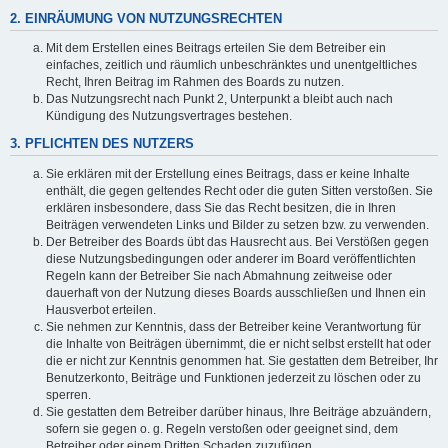
2. EINRÄUMUNG VON NUTZUNGSRECHTEN
Mit dem Erstellen eines Beitrags erteilen Sie dem Betreiber ein
einfaches, zeitlich und räumlich unbeschränktes und unentgeltliches
Recht, Ihren Beitrag im Rahmen des Boards zu nutzen.
Das Nutzungsrecht nach Punkt 2, Unterpunkt a bleibt auch nach
Kündigung des Nutzungsvertrages bestehen.
3. PFLICHTEN DES NUTZERS
Sie erklären mit der Erstellung eines Beitrags, dass er keine Inhalte
enthält, die gegen geltendes Recht oder die guten Sitten verstoßen. Sie
erklären insbesondere, dass Sie das Recht besitzen, die in Ihren
Beiträgen verwendeten Links und Bilder zu setzen bzw. zu verwenden.
Der Betreiber des Boards übt das Hausrecht aus. Bei Verstößen gegen
diese Nutzungsbedingungen oder anderer im Board veröffentlichten
Regeln kann der Betreiber Sie nach Abmahnung zeitweise oder
dauerhaft von der Nutzung dieses Boards ausschließen und Ihnen ein
Hausverbot erteilen.
Sie nehmen zur Kenntnis, dass der Betreiber keine Verantwortung für
die Inhalte von Beiträgen übernimmt, die er nicht selbst erstellt hat oder
die er nicht zur Kenntnis genommen hat. Sie gestatten dem Betreiber, Ihr
Benutzerkonto, Beiträge und Funktionen jederzeit zu löschen oder zu
sperren.
Sie gestatten dem Betreiber darüber hinaus, Ihre Beiträge abzuändern,
sofern sie gegen o. g. Regeln verstoßen oder geeignet sind, dem
Betreiber oder einem Dritten Schaden zuzufügen.