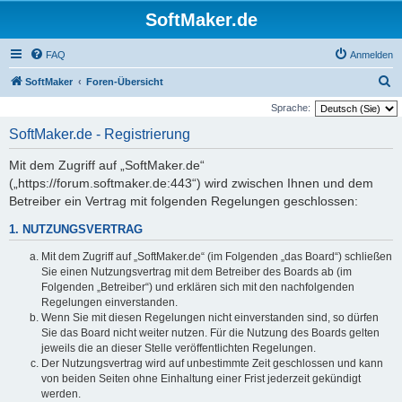
SoftMaker.de
FAQ
Anmelden
S
SoftMaker
Foren-Übersicht
u
Sprache:
c
SoftMaker.de - Registrierung
h
Mit dem Zugriff auf „SoftMaker.de“
e
(„https://forum.softmaker.de:443“) wird zwischen Ihnen und dem
Betreiber ein Vertrag mit folgenden Regelungen geschlossen:
1. NUTZUNGSVERTRAG
Mit dem Zugriff auf „SoftMaker.de“ (im Folgenden „das Board“) schließen
Sie einen Nutzungsvertrag mit dem Betreiber des Boards ab (im
Folgenden „Betreiber“) und erklären sich mit den nachfolgenden
Regelungen einverstanden.
Wenn Sie mit diesen Regelungen nicht einverstanden sind, so dürfen
Sie das Board nicht weiter nutzen. Für die Nutzung des Boards gelten
jeweils die an dieser Stelle veröffentlichten Regelungen.
Der Nutzungsvertrag wird auf unbestimmte Zeit geschlossen und kann
von beiden Seiten ohne Einhaltung einer Frist jederzeit gekündigt
werden.