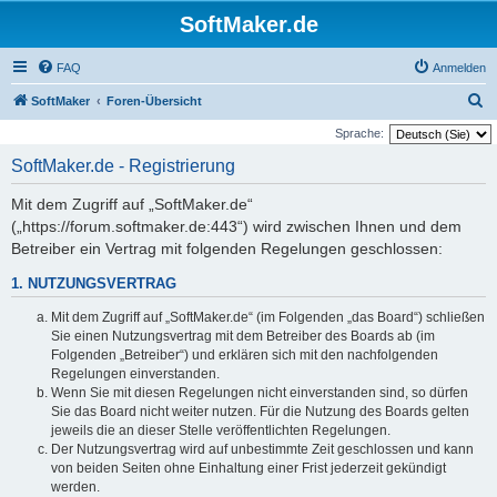
SoftMaker.de
FAQ
Anmelden
S
SoftMaker
Foren-Übersicht
u
Sprache:
c
SoftMaker.de - Registrierung
h
Mit dem Zugriff auf „SoftMaker.de“
e
(„https://forum.softmaker.de:443“) wird zwischen Ihnen und dem
Betreiber ein Vertrag mit folgenden Regelungen geschlossen:
1. NUTZUNGSVERTRAG
Mit dem Zugriff auf „SoftMaker.de“ (im Folgenden „das Board“) schließen
Sie einen Nutzungsvertrag mit dem Betreiber des Boards ab (im
Folgenden „Betreiber“) und erklären sich mit den nachfolgenden
Regelungen einverstanden.
Wenn Sie mit diesen Regelungen nicht einverstanden sind, so dürfen
Sie das Board nicht weiter nutzen. Für die Nutzung des Boards gelten
jeweils die an dieser Stelle veröffentlichten Regelungen.
Der Nutzungsvertrag wird auf unbestimmte Zeit geschlossen und kann
von beiden Seiten ohne Einhaltung einer Frist jederzeit gekündigt
werden.