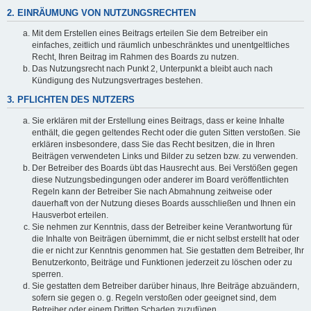
2. EINRÄUMUNG VON NUTZUNGSRECHTEN
Mit dem Erstellen eines Beitrags erteilen Sie dem Betreiber ein
einfaches, zeitlich und räumlich unbeschränktes und unentgeltliches
Recht, Ihren Beitrag im Rahmen des Boards zu nutzen.
Das Nutzungsrecht nach Punkt 2, Unterpunkt a bleibt auch nach
Kündigung des Nutzungsvertrages bestehen.
3. PFLICHTEN DES NUTZERS
Sie erklären mit der Erstellung eines Beitrags, dass er keine Inhalte
enthält, die gegen geltendes Recht oder die guten Sitten verstoßen. Sie
erklären insbesondere, dass Sie das Recht besitzen, die in Ihren
Beiträgen verwendeten Links und Bilder zu setzen bzw. zu verwenden.
Der Betreiber des Boards übt das Hausrecht aus. Bei Verstößen gegen
diese Nutzungsbedingungen oder anderer im Board veröffentlichten
Regeln kann der Betreiber Sie nach Abmahnung zeitweise oder
dauerhaft von der Nutzung dieses Boards ausschließen und Ihnen ein
Hausverbot erteilen.
Sie nehmen zur Kenntnis, dass der Betreiber keine Verantwortung für
die Inhalte von Beiträgen übernimmt, die er nicht selbst erstellt hat oder
die er nicht zur Kenntnis genommen hat. Sie gestatten dem Betreiber, Ihr
Benutzerkonto, Beiträge und Funktionen jederzeit zu löschen oder zu
sperren.
Sie gestatten dem Betreiber darüber hinaus, Ihre Beiträge abzuändern,
sofern sie gegen o. g. Regeln verstoßen oder geeignet sind, dem
Betreiber oder einem Dritten Schaden zuzufügen.