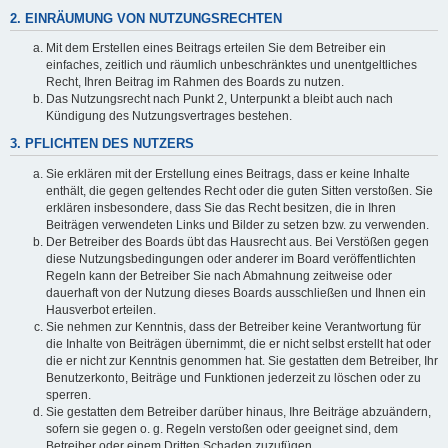
2. EINRÄUMUNG VON NUTZUNGSRECHTEN
Mit dem Erstellen eines Beitrags erteilen Sie dem Betreiber ein
einfaches, zeitlich und räumlich unbeschränktes und unentgeltliches
Recht, Ihren Beitrag im Rahmen des Boards zu nutzen.
Das Nutzungsrecht nach Punkt 2, Unterpunkt a bleibt auch nach
Kündigung des Nutzungsvertrages bestehen.
3. PFLICHTEN DES NUTZERS
Sie erklären mit der Erstellung eines Beitrags, dass er keine Inhalte
enthält, die gegen geltendes Recht oder die guten Sitten verstoßen. Sie
erklären insbesondere, dass Sie das Recht besitzen, die in Ihren
Beiträgen verwendeten Links und Bilder zu setzen bzw. zu verwenden.
Der Betreiber des Boards übt das Hausrecht aus. Bei Verstößen gegen
diese Nutzungsbedingungen oder anderer im Board veröffentlichten
Regeln kann der Betreiber Sie nach Abmahnung zeitweise oder
dauerhaft von der Nutzung dieses Boards ausschließen und Ihnen ein
Hausverbot erteilen.
Sie nehmen zur Kenntnis, dass der Betreiber keine Verantwortung für
die Inhalte von Beiträgen übernimmt, die er nicht selbst erstellt hat oder
die er nicht zur Kenntnis genommen hat. Sie gestatten dem Betreiber, Ihr
Benutzerkonto, Beiträge und Funktionen jederzeit zu löschen oder zu
sperren.
Sie gestatten dem Betreiber darüber hinaus, Ihre Beiträge abzuändern,
sofern sie gegen o. g. Regeln verstoßen oder geeignet sind, dem
Betreiber oder einem Dritten Schaden zuzufügen.