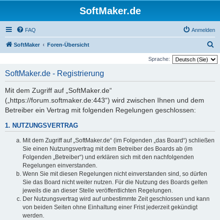
SoftMaker.de
FAQ
Anmelden
S
SoftMaker
Foren-Übersicht
u
Sprache:
c
SoftMaker.de - Registrierung
h
Mit dem Zugriff auf „SoftMaker.de“
e
(„https://forum.softmaker.de:443“) wird zwischen Ihnen und dem
Betreiber ein Vertrag mit folgenden Regelungen geschlossen:
1. NUTZUNGSVERTRAG
Mit dem Zugriff auf „SoftMaker.de“ (im Folgenden „das Board“) schließen
Sie einen Nutzungsvertrag mit dem Betreiber des Boards ab (im
Folgenden „Betreiber“) und erklären sich mit den nachfolgenden
Regelungen einverstanden.
Wenn Sie mit diesen Regelungen nicht einverstanden sind, so dürfen
Sie das Board nicht weiter nutzen. Für die Nutzung des Boards gelten
jeweils die an dieser Stelle veröffentlichten Regelungen.
Der Nutzungsvertrag wird auf unbestimmte Zeit geschlossen und kann
von beiden Seiten ohne Einhaltung einer Frist jederzeit gekündigt
werden.