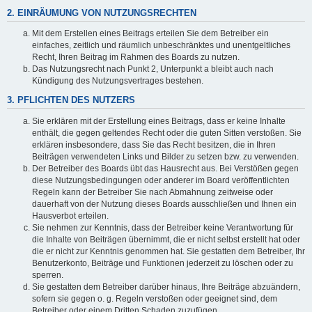
2. EINRÄUMUNG VON NUTZUNGSRECHTEN
Mit dem Erstellen eines Beitrags erteilen Sie dem Betreiber ein
einfaches, zeitlich und räumlich unbeschränktes und unentgeltliches
Recht, Ihren Beitrag im Rahmen des Boards zu nutzen.
Das Nutzungsrecht nach Punkt 2, Unterpunkt a bleibt auch nach
Kündigung des Nutzungsvertrages bestehen.
3. PFLICHTEN DES NUTZERS
Sie erklären mit der Erstellung eines Beitrags, dass er keine Inhalte
enthält, die gegen geltendes Recht oder die guten Sitten verstoßen. Sie
erklären insbesondere, dass Sie das Recht besitzen, die in Ihren
Beiträgen verwendeten Links und Bilder zu setzen bzw. zu verwenden.
Der Betreiber des Boards übt das Hausrecht aus. Bei Verstößen gegen
diese Nutzungsbedingungen oder anderer im Board veröffentlichten
Regeln kann der Betreiber Sie nach Abmahnung zeitweise oder
dauerhaft von der Nutzung dieses Boards ausschließen und Ihnen ein
Hausverbot erteilen.
Sie nehmen zur Kenntnis, dass der Betreiber keine Verantwortung für
die Inhalte von Beiträgen übernimmt, die er nicht selbst erstellt hat oder
die er nicht zur Kenntnis genommen hat. Sie gestatten dem Betreiber, Ihr
Benutzerkonto, Beiträge und Funktionen jederzeit zu löschen oder zu
sperren.
Sie gestatten dem Betreiber darüber hinaus, Ihre Beiträge abzuändern,
sofern sie gegen o. g. Regeln verstoßen oder geeignet sind, dem
Betreiber oder einem Dritten Schaden zuzufügen.