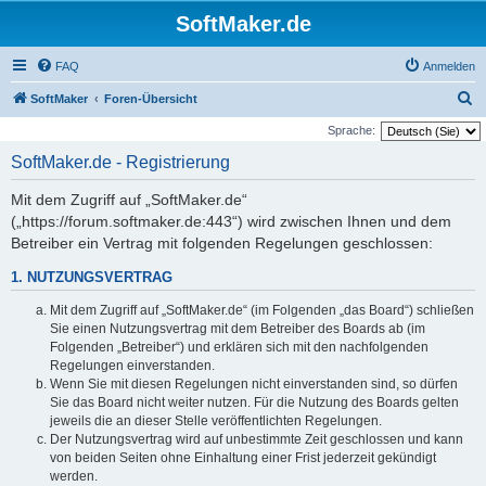
SoftMaker.de
FAQ
Anmelden
S
SoftMaker
Foren-Übersicht
u
Sprache:
c
SoftMaker.de - Registrierung
h
Mit dem Zugriff auf „SoftMaker.de“
e
(„https://forum.softmaker.de:443“) wird zwischen Ihnen und dem
Betreiber ein Vertrag mit folgenden Regelungen geschlossen:
1. NUTZUNGSVERTRAG
Mit dem Zugriff auf „SoftMaker.de“ (im Folgenden „das Board“) schließen
Sie einen Nutzungsvertrag mit dem Betreiber des Boards ab (im
Folgenden „Betreiber“) und erklären sich mit den nachfolgenden
Regelungen einverstanden.
Wenn Sie mit diesen Regelungen nicht einverstanden sind, so dürfen
Sie das Board nicht weiter nutzen. Für die Nutzung des Boards gelten
jeweils die an dieser Stelle veröffentlichten Regelungen.
Der Nutzungsvertrag wird auf unbestimmte Zeit geschlossen und kann
von beiden Seiten ohne Einhaltung einer Frist jederzeit gekündigt
werden.