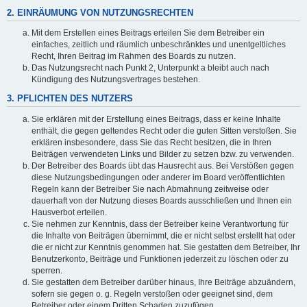
2. EINRÄUMUNG VON NUTZUNGSRECHTEN
Mit dem Erstellen eines Beitrags erteilen Sie dem Betreiber ein
einfaches, zeitlich und räumlich unbeschränktes und unentgeltliches
Recht, Ihren Beitrag im Rahmen des Boards zu nutzen.
Das Nutzungsrecht nach Punkt 2, Unterpunkt a bleibt auch nach
Kündigung des Nutzungsvertrages bestehen.
3. PFLICHTEN DES NUTZERS
Sie erklären mit der Erstellung eines Beitrags, dass er keine Inhalte
enthält, die gegen geltendes Recht oder die guten Sitten verstoßen. Sie
erklären insbesondere, dass Sie das Recht besitzen, die in Ihren
Beiträgen verwendeten Links und Bilder zu setzen bzw. zu verwenden.
Der Betreiber des Boards übt das Hausrecht aus. Bei Verstößen gegen
diese Nutzungsbedingungen oder anderer im Board veröffentlichten
Regeln kann der Betreiber Sie nach Abmahnung zeitweise oder
dauerhaft von der Nutzung dieses Boards ausschließen und Ihnen ein
Hausverbot erteilen.
Sie nehmen zur Kenntnis, dass der Betreiber keine Verantwortung für
die Inhalte von Beiträgen übernimmt, die er nicht selbst erstellt hat oder
die er nicht zur Kenntnis genommen hat. Sie gestatten dem Betreiber, Ihr
Benutzerkonto, Beiträge und Funktionen jederzeit zu löschen oder zu
sperren.
Sie gestatten dem Betreiber darüber hinaus, Ihre Beiträge abzuändern,
sofern sie gegen o. g. Regeln verstoßen oder geeignet sind, dem
Betreiber oder einem Dritten Schaden zuzufügen.