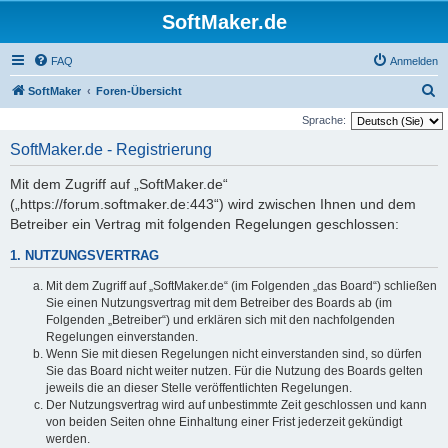
SoftMaker.de
FAQ
Anmelden
S
SoftMaker
Foren-Übersicht
u
Sprache:
c
SoftMaker.de - Registrierung
h
Mit dem Zugriff auf „SoftMaker.de“
e
(„https://forum.softmaker.de:443“) wird zwischen Ihnen und dem
Betreiber ein Vertrag mit folgenden Regelungen geschlossen:
1. NUTZUNGSVERTRAG
Mit dem Zugriff auf „SoftMaker.de“ (im Folgenden „das Board“) schließen
Sie einen Nutzungsvertrag mit dem Betreiber des Boards ab (im
Folgenden „Betreiber“) und erklären sich mit den nachfolgenden
Regelungen einverstanden.
Wenn Sie mit diesen Regelungen nicht einverstanden sind, so dürfen
Sie das Board nicht weiter nutzen. Für die Nutzung des Boards gelten
jeweils die an dieser Stelle veröffentlichten Regelungen.
Der Nutzungsvertrag wird auf unbestimmte Zeit geschlossen und kann
von beiden Seiten ohne Einhaltung einer Frist jederzeit gekündigt
werden.