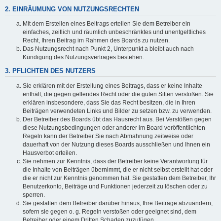
2. EINRÄUMUNG VON NUTZUNGSRECHTEN
Mit dem Erstellen eines Beitrags erteilen Sie dem Betreiber ein
einfaches, zeitlich und räumlich unbeschränktes und unentgeltliches
Recht, Ihren Beitrag im Rahmen des Boards zu nutzen.
Das Nutzungsrecht nach Punkt 2, Unterpunkt a bleibt auch nach
Kündigung des Nutzungsvertrages bestehen.
3. PFLICHTEN DES NUTZERS
Sie erklären mit der Erstellung eines Beitrags, dass er keine Inhalte
enthält, die gegen geltendes Recht oder die guten Sitten verstoßen. Sie
erklären insbesondere, dass Sie das Recht besitzen, die in Ihren
Beiträgen verwendeten Links und Bilder zu setzen bzw. zu verwenden.
Der Betreiber des Boards übt das Hausrecht aus. Bei Verstößen gegen
diese Nutzungsbedingungen oder anderer im Board veröffentlichten
Regeln kann der Betreiber Sie nach Abmahnung zeitweise oder
dauerhaft von der Nutzung dieses Boards ausschließen und Ihnen ein
Hausverbot erteilen.
Sie nehmen zur Kenntnis, dass der Betreiber keine Verantwortung für
die Inhalte von Beiträgen übernimmt, die er nicht selbst erstellt hat oder
die er nicht zur Kenntnis genommen hat. Sie gestatten dem Betreiber, Ihr
Benutzerkonto, Beiträge und Funktionen jederzeit zu löschen oder zu
sperren.
Sie gestatten dem Betreiber darüber hinaus, Ihre Beiträge abzuändern,
sofern sie gegen o. g. Regeln verstoßen oder geeignet sind, dem
Betreiber oder einem Dritten Schaden zuzufügen.