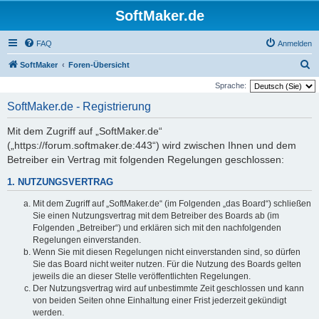
SoftMaker.de
FAQ
Anmelden
S
SoftMaker
Foren-Übersicht
u
Sprache:
c
SoftMaker.de - Registrierung
h
Mit dem Zugriff auf „SoftMaker.de“
e
(„https://forum.softmaker.de:443“) wird zwischen Ihnen und dem
Betreiber ein Vertrag mit folgenden Regelungen geschlossen:
1. NUTZUNGSVERTRAG
Mit dem Zugriff auf „SoftMaker.de“ (im Folgenden „das Board“) schließen
Sie einen Nutzungsvertrag mit dem Betreiber des Boards ab (im
Folgenden „Betreiber“) und erklären sich mit den nachfolgenden
Regelungen einverstanden.
Wenn Sie mit diesen Regelungen nicht einverstanden sind, so dürfen
Sie das Board nicht weiter nutzen. Für die Nutzung des Boards gelten
jeweils die an dieser Stelle veröffentlichten Regelungen.
Der Nutzungsvertrag wird auf unbestimmte Zeit geschlossen und kann
von beiden Seiten ohne Einhaltung einer Frist jederzeit gekündigt
werden.