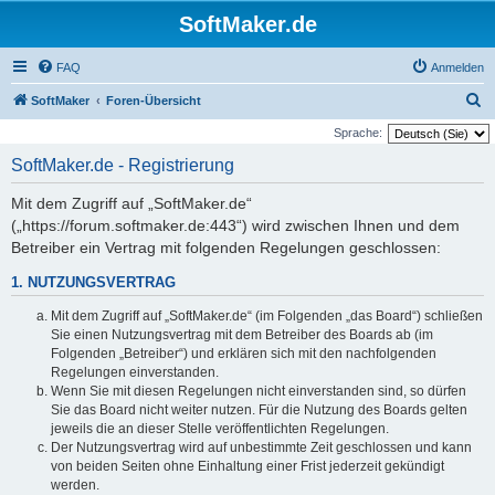
SoftMaker.de
FAQ
Anmelden
S
SoftMaker
Foren-Übersicht
u
Sprache:
c
SoftMaker.de - Registrierung
h
Mit dem Zugriff auf „SoftMaker.de“
e
(„https://forum.softmaker.de:443“) wird zwischen Ihnen und dem
Betreiber ein Vertrag mit folgenden Regelungen geschlossen:
1. NUTZUNGSVERTRAG
Mit dem Zugriff auf „SoftMaker.de“ (im Folgenden „das Board“) schließen
Sie einen Nutzungsvertrag mit dem Betreiber des Boards ab (im
Folgenden „Betreiber“) und erklären sich mit den nachfolgenden
Regelungen einverstanden.
Wenn Sie mit diesen Regelungen nicht einverstanden sind, so dürfen
Sie das Board nicht weiter nutzen. Für die Nutzung des Boards gelten
jeweils die an dieser Stelle veröffentlichten Regelungen.
Der Nutzungsvertrag wird auf unbestimmte Zeit geschlossen und kann
von beiden Seiten ohne Einhaltung einer Frist jederzeit gekündigt
werden.