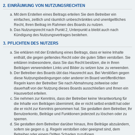
2. EINRÄUMUNG VON NUTZUNGSRECHTEN
Mit dem Erstellen eines Beitrags erteilen Sie dem Betreiber ein
einfaches, zeitlich und räumlich unbeschränktes und unentgeltliches
Recht, Ihren Beitrag im Rahmen des Boards zu nutzen.
Das Nutzungsrecht nach Punkt 2, Unterpunkt a bleibt auch nach
Kündigung des Nutzungsvertrages bestehen.
3. PFLICHTEN DES NUTZERS
Sie erklären mit der Erstellung eines Beitrags, dass er keine Inhalte
enthält, die gegen geltendes Recht oder die guten Sitten verstoßen. Sie
erklären insbesondere, dass Sie das Recht besitzen, die in Ihren
Beiträgen verwendeten Links und Bilder zu setzen bzw. zu verwenden.
Der Betreiber des Boards übt das Hausrecht aus. Bei Verstößen gegen
diese Nutzungsbedingungen oder anderer im Board veröffentlichten
Regeln kann der Betreiber Sie nach Abmahnung zeitweise oder
dauerhaft von der Nutzung dieses Boards ausschließen und Ihnen ein
Hausverbot erteilen.
Sie nehmen zur Kenntnis, dass der Betreiber keine Verantwortung für
die Inhalte von Beiträgen übernimmt, die er nicht selbst erstellt hat oder
die er nicht zur Kenntnis genommen hat. Sie gestatten dem Betreiber, Ihr
Benutzerkonto, Beiträge und Funktionen jederzeit zu löschen oder zu
sperren.
Sie gestatten dem Betreiber darüber hinaus, Ihre Beiträge abzuändern,
sofern sie gegen o. g. Regeln verstoßen oder geeignet sind, dem
Betreiber oder einem Dritten Schaden zuzufügen.