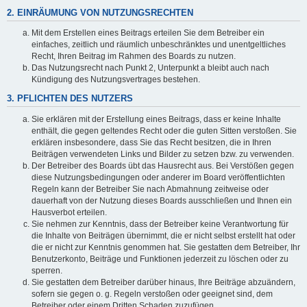
2. EINRÄUMUNG VON NUTZUNGSRECHTEN
Mit dem Erstellen eines Beitrags erteilen Sie dem Betreiber ein
einfaches, zeitlich und räumlich unbeschränktes und unentgeltliches
Recht, Ihren Beitrag im Rahmen des Boards zu nutzen.
Das Nutzungsrecht nach Punkt 2, Unterpunkt a bleibt auch nach
Kündigung des Nutzungsvertrages bestehen.
3. PFLICHTEN DES NUTZERS
Sie erklären mit der Erstellung eines Beitrags, dass er keine Inhalte
enthält, die gegen geltendes Recht oder die guten Sitten verstoßen. Sie
erklären insbesondere, dass Sie das Recht besitzen, die in Ihren
Beiträgen verwendeten Links und Bilder zu setzen bzw. zu verwenden.
Der Betreiber des Boards übt das Hausrecht aus. Bei Verstößen gegen
diese Nutzungsbedingungen oder anderer im Board veröffentlichten
Regeln kann der Betreiber Sie nach Abmahnung zeitweise oder
dauerhaft von der Nutzung dieses Boards ausschließen und Ihnen ein
Hausverbot erteilen.
Sie nehmen zur Kenntnis, dass der Betreiber keine Verantwortung für
die Inhalte von Beiträgen übernimmt, die er nicht selbst erstellt hat oder
die er nicht zur Kenntnis genommen hat. Sie gestatten dem Betreiber, Ihr
Benutzerkonto, Beiträge und Funktionen jederzeit zu löschen oder zu
sperren.
Sie gestatten dem Betreiber darüber hinaus, Ihre Beiträge abzuändern,
sofern sie gegen o. g. Regeln verstoßen oder geeignet sind, dem
Betreiber oder einem Dritten Schaden zuzufügen.