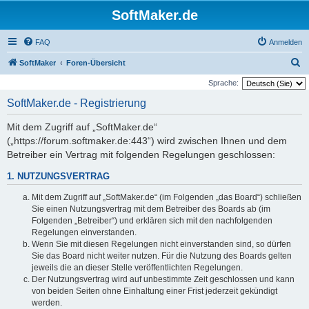
SoftMaker.de
FAQ
Anmelden
S
SoftMaker
Foren-Übersicht
u
Sprache:
c
SoftMaker.de - Registrierung
h
Mit dem Zugriff auf „SoftMaker.de“
e
(„https://forum.softmaker.de:443“) wird zwischen Ihnen und dem
Betreiber ein Vertrag mit folgenden Regelungen geschlossen:
1. NUTZUNGSVERTRAG
Mit dem Zugriff auf „SoftMaker.de“ (im Folgenden „das Board“) schließen
Sie einen Nutzungsvertrag mit dem Betreiber des Boards ab (im
Folgenden „Betreiber“) und erklären sich mit den nachfolgenden
Regelungen einverstanden.
Wenn Sie mit diesen Regelungen nicht einverstanden sind, so dürfen
Sie das Board nicht weiter nutzen. Für die Nutzung des Boards gelten
jeweils die an dieser Stelle veröffentlichten Regelungen.
Der Nutzungsvertrag wird auf unbestimmte Zeit geschlossen und kann
von beiden Seiten ohne Einhaltung einer Frist jederzeit gekündigt
werden.