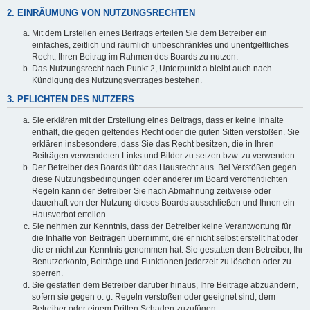
2. EINRÄUMUNG VON NUTZUNGSRECHTEN
Mit dem Erstellen eines Beitrags erteilen Sie dem Betreiber ein
einfaches, zeitlich und räumlich unbeschränktes und unentgeltliches
Recht, Ihren Beitrag im Rahmen des Boards zu nutzen.
Das Nutzungsrecht nach Punkt 2, Unterpunkt a bleibt auch nach
Kündigung des Nutzungsvertrages bestehen.
3. PFLICHTEN DES NUTZERS
Sie erklären mit der Erstellung eines Beitrags, dass er keine Inhalte
enthält, die gegen geltendes Recht oder die guten Sitten verstoßen. Sie
erklären insbesondere, dass Sie das Recht besitzen, die in Ihren
Beiträgen verwendeten Links und Bilder zu setzen bzw. zu verwenden.
Der Betreiber des Boards übt das Hausrecht aus. Bei Verstößen gegen
diese Nutzungsbedingungen oder anderer im Board veröffentlichten
Regeln kann der Betreiber Sie nach Abmahnung zeitweise oder
dauerhaft von der Nutzung dieses Boards ausschließen und Ihnen ein
Hausverbot erteilen.
Sie nehmen zur Kenntnis, dass der Betreiber keine Verantwortung für
die Inhalte von Beiträgen übernimmt, die er nicht selbst erstellt hat oder
die er nicht zur Kenntnis genommen hat. Sie gestatten dem Betreiber, Ihr
Benutzerkonto, Beiträge und Funktionen jederzeit zu löschen oder zu
sperren.
Sie gestatten dem Betreiber darüber hinaus, Ihre Beiträge abzuändern,
sofern sie gegen o. g. Regeln verstoßen oder geeignet sind, dem
Betreiber oder einem Dritten Schaden zuzufügen.