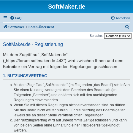
SoftMaker.de
FAQ
Anmelden
S
SoftMaker
Foren-Übersicht
u
Sprache:
c
SoftMaker.de - Registrierung
h
Mit dem Zugriff auf „SoftMaker.de“
e
(„https://forum.softmaker.de:443“) wird zwischen Ihnen und dem
Betreiber ein Vertrag mit folgenden Regelungen geschlossen:
1. NUTZUNGSVERTRAG
Mit dem Zugriff auf „SoftMaker.de“ (im Folgenden „das Board“) schließen
Sie einen Nutzungsvertrag mit dem Betreiber des Boards ab (im
Folgenden „Betreiber“) und erklären sich mit den nachfolgenden
Regelungen einverstanden.
Wenn Sie mit diesen Regelungen nicht einverstanden sind, so dürfen
Sie das Board nicht weiter nutzen. Für die Nutzung des Boards gelten
jeweils die an dieser Stelle veröffentlichten Regelungen.
Der Nutzungsvertrag wird auf unbestimmte Zeit geschlossen und kann
von beiden Seiten ohne Einhaltung einer Frist jederzeit gekündigt
werden.