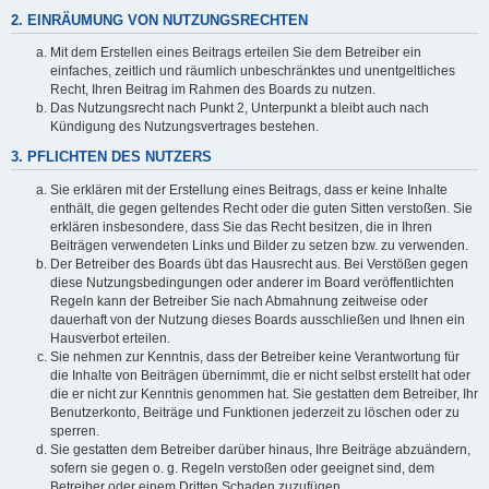
2. EINRÄUMUNG VON NUTZUNGSRECHTEN
Mit dem Erstellen eines Beitrags erteilen Sie dem Betreiber ein
einfaches, zeitlich und räumlich unbeschränktes und unentgeltliches
Recht, Ihren Beitrag im Rahmen des Boards zu nutzen.
Das Nutzungsrecht nach Punkt 2, Unterpunkt a bleibt auch nach
Kündigung des Nutzungsvertrages bestehen.
3. PFLICHTEN DES NUTZERS
Sie erklären mit der Erstellung eines Beitrags, dass er keine Inhalte
enthält, die gegen geltendes Recht oder die guten Sitten verstoßen. Sie
erklären insbesondere, dass Sie das Recht besitzen, die in Ihren
Beiträgen verwendeten Links und Bilder zu setzen bzw. zu verwenden.
Der Betreiber des Boards übt das Hausrecht aus. Bei Verstößen gegen
diese Nutzungsbedingungen oder anderer im Board veröffentlichten
Regeln kann der Betreiber Sie nach Abmahnung zeitweise oder
dauerhaft von der Nutzung dieses Boards ausschließen und Ihnen ein
Hausverbot erteilen.
Sie nehmen zur Kenntnis, dass der Betreiber keine Verantwortung für
die Inhalte von Beiträgen übernimmt, die er nicht selbst erstellt hat oder
die er nicht zur Kenntnis genommen hat. Sie gestatten dem Betreiber, Ihr
Benutzerkonto, Beiträge und Funktionen jederzeit zu löschen oder zu
sperren.
Sie gestatten dem Betreiber darüber hinaus, Ihre Beiträge abzuändern,
sofern sie gegen o. g. Regeln verstoßen oder geeignet sind, dem
Betreiber oder einem Dritten Schaden zuzufügen.