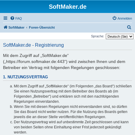
SoftMaker.de
FAQ
Anmelden
S
SoftMaker
Foren-Übersicht
u
Sprache:
c
SoftMaker.de - Registrierung
h
Mit dem Zugriff auf „SoftMaker.de“
e
(„https://forum.softmaker.de:443“) wird zwischen Ihnen und dem
Betreiber ein Vertrag mit folgenden Regelungen geschlossen:
1. NUTZUNGSVERTRAG
Mit dem Zugriff auf „SoftMaker.de“ (im Folgenden „das Board“) schließen
Sie einen Nutzungsvertrag mit dem Betreiber des Boards ab (im
Folgenden „Betreiber“) und erklären sich mit den nachfolgenden
Regelungen einverstanden.
Wenn Sie mit diesen Regelungen nicht einverstanden sind, so dürfen
Sie das Board nicht weiter nutzen. Für die Nutzung des Boards gelten
jeweils die an dieser Stelle veröffentlichten Regelungen.
Der Nutzungsvertrag wird auf unbestimmte Zeit geschlossen und kann
von beiden Seiten ohne Einhaltung einer Frist jederzeit gekündigt
werden.