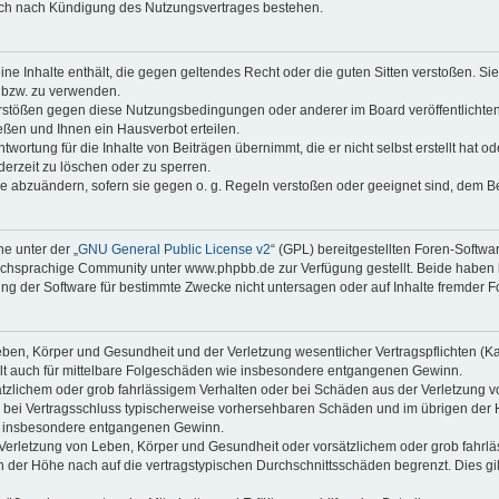
auch nach Kündigung des Nutzungsvertrages bestehen.
keine Inhalte enthält, die gegen geltendes Recht oder die guten Sitten verstoßen. Si
n bzw. zu verwenden.
erstößen gegen diese Nutzungsbedingungen oder anderer im Board veröffentlicht
ßen und Ihnen ein Hausverbot erteilen.
wortung für die Inhalte von Beiträgen übernimmt, die er nicht selbst erstellt hat 
derzeit zu löschen oder zu sperren.
äge abzuändern, sofern sie gegen o. g. Regeln verstoßen oder geeignet sind, dem 
e unter der „
GNU General Public License v2
“ (GPL) bereitgestellten Foren-Softwa
chsprachige Community unter www.phpbb.de zur Verfügung gestellt. Beide haben ke
g der Software für bestimmte Zwecke nicht untersagen oder auf Inhalte fremder F
ben, Körper und Gesundheit und der Verletzung wesentlicher Vertragspflichten (Kard
gilt auch für mittelbare Folgeschäden wie insbesondere entgangenen Gewinn.
ätzlichem oder grob fahrlässigem Verhalten oder bei Schäden aus der Verletzung 
 die bei Vertragsschluss typischerweise vorhersehbaren Schäden und im übrigen de
wie insbesondere entgangenen Gewinn.
erletzung von Leben, Körper und Gesundheit oder vorsätzlichem oder grob fahrläs
der Höhe nach auf die vertragstypischen Durchschnittsschäden begrenzt. Dies gi