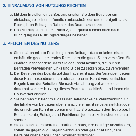
2. EINRÄUMUNG VON NUTZUNGSRECHTEN
Mit dem Erstellen eines Beitrags erteilen Sie dem Betreiber ein
einfaches, zeitlich und räumlich unbeschränktes und unentgeltliches
Recht, Ihren Beitrag im Rahmen des Boards zu nutzen.
Das Nutzungsrecht nach Punkt 2, Unterpunkt a bleibt auch nach
Kündigung des Nutzungsvertrages bestehen.
3. PFLICHTEN DES NUTZERS
Sie erklären mit der Erstellung eines Beitrags, dass er keine Inhalte
enthält, die gegen geltendes Recht oder die guten Sitten verstoßen. Sie
erklären insbesondere, dass Sie das Recht besitzen, die in Ihren
Beiträgen verwendeten Links und Bilder zu setzen bzw. zu verwenden.
Der Betreiber des Boards übt das Hausrecht aus. Bei Verstößen gegen
diese Nutzungsbedingungen oder anderer im Board veröffentlichten
Regeln kann der Betreiber Sie nach Abmahnung zeitweise oder
dauerhaft von der Nutzung dieses Boards ausschließen und Ihnen ein
Hausverbot erteilen.
Sie nehmen zur Kenntnis, dass der Betreiber keine Verantwortung für
die Inhalte von Beiträgen übernimmt, die er nicht selbst erstellt hat oder
die er nicht zur Kenntnis genommen hat. Sie gestatten dem Betreiber, Ihr
Benutzerkonto, Beiträge und Funktionen jederzeit zu löschen oder zu
sperren.
Sie gestatten dem Betreiber darüber hinaus, Ihre Beiträge abzuändern,
sofern sie gegen o. g. Regeln verstoßen oder geeignet sind, dem
Betreiber oder einem Dritten Schaden zuzufügen.