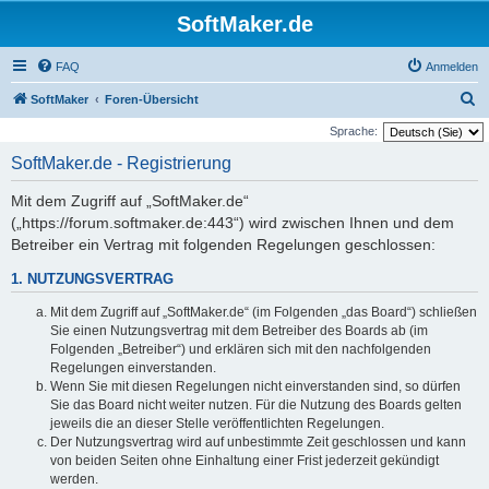
SoftMaker.de
FAQ
Anmelden
S
SoftMaker
Foren-Übersicht
u
Sprache:
c
SoftMaker.de - Registrierung
h
Mit dem Zugriff auf „SoftMaker.de“
e
(„https://forum.softmaker.de:443“) wird zwischen Ihnen und dem
Betreiber ein Vertrag mit folgenden Regelungen geschlossen:
1. NUTZUNGSVERTRAG
Mit dem Zugriff auf „SoftMaker.de“ (im Folgenden „das Board“) schließen
Sie einen Nutzungsvertrag mit dem Betreiber des Boards ab (im
Folgenden „Betreiber“) und erklären sich mit den nachfolgenden
Regelungen einverstanden.
Wenn Sie mit diesen Regelungen nicht einverstanden sind, so dürfen
Sie das Board nicht weiter nutzen. Für die Nutzung des Boards gelten
jeweils die an dieser Stelle veröffentlichten Regelungen.
Der Nutzungsvertrag wird auf unbestimmte Zeit geschlossen und kann
von beiden Seiten ohne Einhaltung einer Frist jederzeit gekündigt
werden.