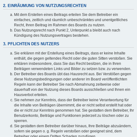
2. EINRÄUMUNG VON NUTZUNGSRECHTEN
Mit dem Erstellen eines Beitrags erteilen Sie dem Betreiber ein
einfaches, zeitlich und räumlich unbeschränktes und unentgeltliches
Recht, Ihren Beitrag im Rahmen des Boards zu nutzen.
Das Nutzungsrecht nach Punkt 2, Unterpunkt a bleibt auch nach
Kündigung des Nutzungsvertrages bestehen.
3. PFLICHTEN DES NUTZERS
Sie erklären mit der Erstellung eines Beitrags, dass er keine Inhalte
enthält, die gegen geltendes Recht oder die guten Sitten verstoßen. Sie
erklären insbesondere, dass Sie das Recht besitzen, die in Ihren
Beiträgen verwendeten Links und Bilder zu setzen bzw. zu verwenden.
Der Betreiber des Boards übt das Hausrecht aus. Bei Verstößen gegen
diese Nutzungsbedingungen oder anderer im Board veröffentlichten
Regeln kann der Betreiber Sie nach Abmahnung zeitweise oder
dauerhaft von der Nutzung dieses Boards ausschließen und Ihnen ein
Hausverbot erteilen.
Sie nehmen zur Kenntnis, dass der Betreiber keine Verantwortung für
die Inhalte von Beiträgen übernimmt, die er nicht selbst erstellt hat oder
die er nicht zur Kenntnis genommen hat. Sie gestatten dem Betreiber, Ihr
Benutzerkonto, Beiträge und Funktionen jederzeit zu löschen oder zu
sperren.
Sie gestatten dem Betreiber darüber hinaus, Ihre Beiträge abzuändern,
sofern sie gegen o. g. Regeln verstoßen oder geeignet sind, dem
Betreiber oder einem Dritten Schaden zuzufügen.