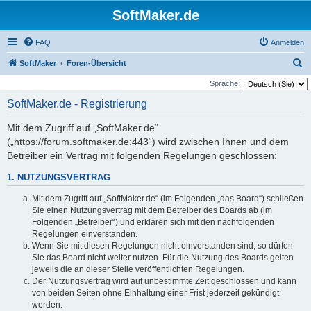
SoftMaker.de
FAQ
Anmelden
S
SoftMaker
Foren-Übersicht
u
Sprache:
c
SoftMaker.de - Registrierung
h
Mit dem Zugriff auf „SoftMaker.de“
e
(„https://forum.softmaker.de:443“) wird zwischen Ihnen und dem
Betreiber ein Vertrag mit folgenden Regelungen geschlossen:
1. NUTZUNGSVERTRAG
Mit dem Zugriff auf „SoftMaker.de“ (im Folgenden „das Board“) schließen
Sie einen Nutzungsvertrag mit dem Betreiber des Boards ab (im
Folgenden „Betreiber“) und erklären sich mit den nachfolgenden
Regelungen einverstanden.
Wenn Sie mit diesen Regelungen nicht einverstanden sind, so dürfen
Sie das Board nicht weiter nutzen. Für die Nutzung des Boards gelten
jeweils die an dieser Stelle veröffentlichten Regelungen.
Der Nutzungsvertrag wird auf unbestimmte Zeit geschlossen und kann
von beiden Seiten ohne Einhaltung einer Frist jederzeit gekündigt
werden.