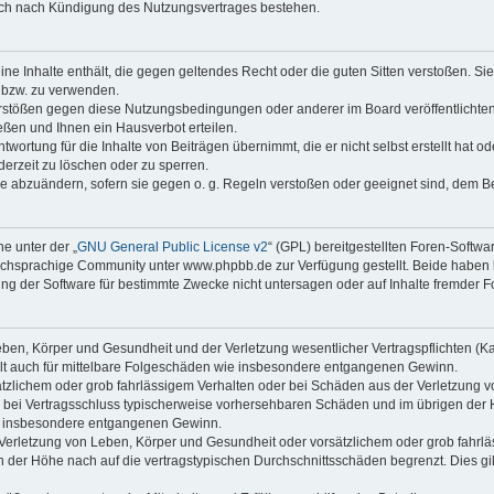
auch nach Kündigung des Nutzungsvertrages bestehen.
keine Inhalte enthält, die gegen geltendes Recht oder die guten Sitten verstoßen. Si
n bzw. zu verwenden.
erstößen gegen diese Nutzungsbedingungen oder anderer im Board veröffentlicht
ßen und Ihnen ein Hausverbot erteilen.
wortung für die Inhalte von Beiträgen übernimmt, die er nicht selbst erstellt hat 
derzeit zu löschen oder zu sperren.
äge abzuändern, sofern sie gegen o. g. Regeln verstoßen oder geeignet sind, dem 
e unter der „
GNU General Public License v2
“ (GPL) bereitgestellten Foren-Softwa
chsprachige Community unter www.phpbb.de zur Verfügung gestellt. Beide haben ke
g der Software für bestimmte Zwecke nicht untersagen oder auf Inhalte fremder F
ben, Körper und Gesundheit und der Verletzung wesentlicher Vertragspflichten (Kard
gilt auch für mittelbare Folgeschäden wie insbesondere entgangenen Gewinn.
ätzlichem oder grob fahrlässigem Verhalten oder bei Schäden aus der Verletzung 
 die bei Vertragsschluss typischerweise vorhersehbaren Schäden und im übrigen de
wie insbesondere entgangenen Gewinn.
erletzung von Leben, Körper und Gesundheit oder vorsätzlichem oder grob fahrläs
der Höhe nach auf die vertragstypischen Durchschnittsschäden begrenzt. Dies gi