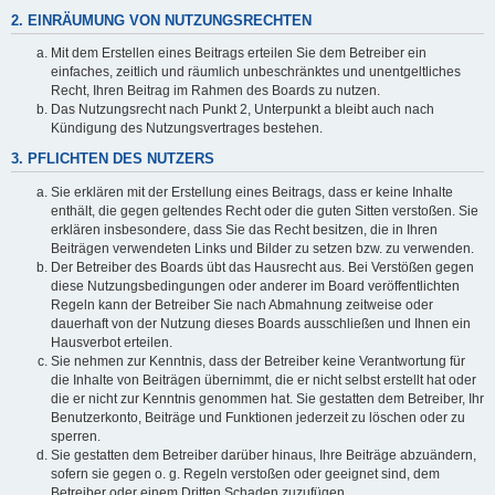
2. EINRÄUMUNG VON NUTZUNGSRECHTEN
Mit dem Erstellen eines Beitrags erteilen Sie dem Betreiber ein
einfaches, zeitlich und räumlich unbeschränktes und unentgeltliches
Recht, Ihren Beitrag im Rahmen des Boards zu nutzen.
Das Nutzungsrecht nach Punkt 2, Unterpunkt a bleibt auch nach
Kündigung des Nutzungsvertrages bestehen.
3. PFLICHTEN DES NUTZERS
Sie erklären mit der Erstellung eines Beitrags, dass er keine Inhalte
enthält, die gegen geltendes Recht oder die guten Sitten verstoßen. Sie
erklären insbesondere, dass Sie das Recht besitzen, die in Ihren
Beiträgen verwendeten Links und Bilder zu setzen bzw. zu verwenden.
Der Betreiber des Boards übt das Hausrecht aus. Bei Verstößen gegen
diese Nutzungsbedingungen oder anderer im Board veröffentlichten
Regeln kann der Betreiber Sie nach Abmahnung zeitweise oder
dauerhaft von der Nutzung dieses Boards ausschließen und Ihnen ein
Hausverbot erteilen.
Sie nehmen zur Kenntnis, dass der Betreiber keine Verantwortung für
die Inhalte von Beiträgen übernimmt, die er nicht selbst erstellt hat oder
die er nicht zur Kenntnis genommen hat. Sie gestatten dem Betreiber, Ihr
Benutzerkonto, Beiträge und Funktionen jederzeit zu löschen oder zu
sperren.
Sie gestatten dem Betreiber darüber hinaus, Ihre Beiträge abzuändern,
sofern sie gegen o. g. Regeln verstoßen oder geeignet sind, dem
Betreiber oder einem Dritten Schaden zuzufügen.