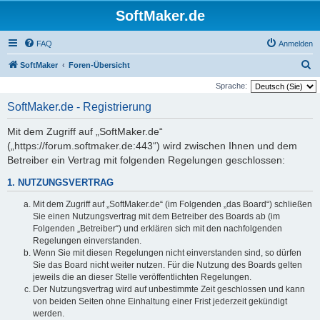
SoftMaker.de
FAQ
Anmelden
S
SoftMaker
Foren-Übersicht
u
Sprache:
c
SoftMaker.de - Registrierung
h
Mit dem Zugriff auf „SoftMaker.de“
e
(„https://forum.softmaker.de:443“) wird zwischen Ihnen und dem
Betreiber ein Vertrag mit folgenden Regelungen geschlossen:
1. NUTZUNGSVERTRAG
Mit dem Zugriff auf „SoftMaker.de“ (im Folgenden „das Board“) schließen
Sie einen Nutzungsvertrag mit dem Betreiber des Boards ab (im
Folgenden „Betreiber“) und erklären sich mit den nachfolgenden
Regelungen einverstanden.
Wenn Sie mit diesen Regelungen nicht einverstanden sind, so dürfen
Sie das Board nicht weiter nutzen. Für die Nutzung des Boards gelten
jeweils die an dieser Stelle veröffentlichten Regelungen.
Der Nutzungsvertrag wird auf unbestimmte Zeit geschlossen und kann
von beiden Seiten ohne Einhaltung einer Frist jederzeit gekündigt
werden.