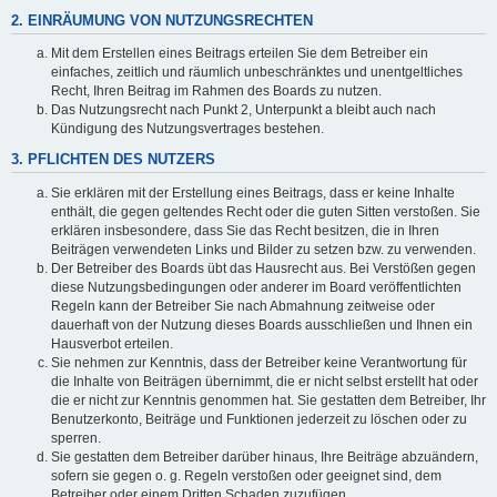
2. EINRÄUMUNG VON NUTZUNGSRECHTEN
Mit dem Erstellen eines Beitrags erteilen Sie dem Betreiber ein
einfaches, zeitlich und räumlich unbeschränktes und unentgeltliches
Recht, Ihren Beitrag im Rahmen des Boards zu nutzen.
Das Nutzungsrecht nach Punkt 2, Unterpunkt a bleibt auch nach
Kündigung des Nutzungsvertrages bestehen.
3. PFLICHTEN DES NUTZERS
Sie erklären mit der Erstellung eines Beitrags, dass er keine Inhalte
enthält, die gegen geltendes Recht oder die guten Sitten verstoßen. Sie
erklären insbesondere, dass Sie das Recht besitzen, die in Ihren
Beiträgen verwendeten Links und Bilder zu setzen bzw. zu verwenden.
Der Betreiber des Boards übt das Hausrecht aus. Bei Verstößen gegen
diese Nutzungsbedingungen oder anderer im Board veröffentlichten
Regeln kann der Betreiber Sie nach Abmahnung zeitweise oder
dauerhaft von der Nutzung dieses Boards ausschließen und Ihnen ein
Hausverbot erteilen.
Sie nehmen zur Kenntnis, dass der Betreiber keine Verantwortung für
die Inhalte von Beiträgen übernimmt, die er nicht selbst erstellt hat oder
die er nicht zur Kenntnis genommen hat. Sie gestatten dem Betreiber, Ihr
Benutzerkonto, Beiträge und Funktionen jederzeit zu löschen oder zu
sperren.
Sie gestatten dem Betreiber darüber hinaus, Ihre Beiträge abzuändern,
sofern sie gegen o. g. Regeln verstoßen oder geeignet sind, dem
Betreiber oder einem Dritten Schaden zuzufügen.