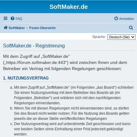
SoftMaker.de
FAQ
Anmelden
S
SoftMaker
Foren-Übersicht
u
Sprache:
c
SoftMaker.de - Registrierung
h
Mit dem Zugriff auf „SoftMaker.de“
e
(„https://forum.softmaker.de:443“) wird zwischen Ihnen und dem
Betreiber ein Vertrag mit folgenden Regelungen geschlossen:
1. NUTZUNGSVERTRAG
Mit dem Zugriff auf „SoftMaker.de“ (im Folgenden „das Board“) schließen
Sie einen Nutzungsvertrag mit dem Betreiber des Boards ab (im
Folgenden „Betreiber“) und erklären sich mit den nachfolgenden
Regelungen einverstanden.
Wenn Sie mit diesen Regelungen nicht einverstanden sind, so dürfen
Sie das Board nicht weiter nutzen. Für die Nutzung des Boards gelten
jeweils die an dieser Stelle veröffentlichten Regelungen.
Der Nutzungsvertrag wird auf unbestimmte Zeit geschlossen und kann
von beiden Seiten ohne Einhaltung einer Frist jederzeit gekündigt
werden.