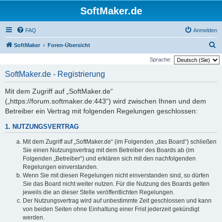
SoftMaker.de
FAQ
Anmelden
S
SoftMaker
Foren-Übersicht
u
Sprache:
c
SoftMaker.de - Registrierung
h
Mit dem Zugriff auf „SoftMaker.de“
e
(„https://forum.softmaker.de:443“) wird zwischen Ihnen und dem
Betreiber ein Vertrag mit folgenden Regelungen geschlossen:
1. NUTZUNGSVERTRAG
Mit dem Zugriff auf „SoftMaker.de“ (im Folgenden „das Board“) schließen
Sie einen Nutzungsvertrag mit dem Betreiber des Boards ab (im
Folgenden „Betreiber“) und erklären sich mit den nachfolgenden
Regelungen einverstanden.
Wenn Sie mit diesen Regelungen nicht einverstanden sind, so dürfen
Sie das Board nicht weiter nutzen. Für die Nutzung des Boards gelten
jeweils die an dieser Stelle veröffentlichten Regelungen.
Der Nutzungsvertrag wird auf unbestimmte Zeit geschlossen und kann
von beiden Seiten ohne Einhaltung einer Frist jederzeit gekündigt
werden.