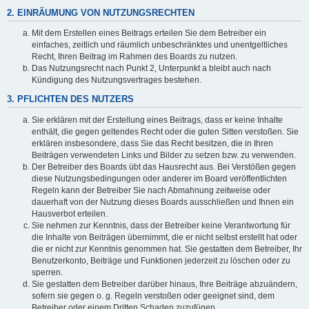
2. EINRÄUMUNG VON NUTZUNGSRECHTEN
Mit dem Erstellen eines Beitrags erteilen Sie dem Betreiber ein
einfaches, zeitlich und räumlich unbeschränktes und unentgeltliches
Recht, Ihren Beitrag im Rahmen des Boards zu nutzen.
Das Nutzungsrecht nach Punkt 2, Unterpunkt a bleibt auch nach
Kündigung des Nutzungsvertrages bestehen.
3. PFLICHTEN DES NUTZERS
Sie erklären mit der Erstellung eines Beitrags, dass er keine Inhalte
enthält, die gegen geltendes Recht oder die guten Sitten verstoßen. Sie
erklären insbesondere, dass Sie das Recht besitzen, die in Ihren
Beiträgen verwendeten Links und Bilder zu setzen bzw. zu verwenden.
Der Betreiber des Boards übt das Hausrecht aus. Bei Verstößen gegen
diese Nutzungsbedingungen oder anderer im Board veröffentlichten
Regeln kann der Betreiber Sie nach Abmahnung zeitweise oder
dauerhaft von der Nutzung dieses Boards ausschließen und Ihnen ein
Hausverbot erteilen.
Sie nehmen zur Kenntnis, dass der Betreiber keine Verantwortung für
die Inhalte von Beiträgen übernimmt, die er nicht selbst erstellt hat oder
die er nicht zur Kenntnis genommen hat. Sie gestatten dem Betreiber, Ihr
Benutzerkonto, Beiträge und Funktionen jederzeit zu löschen oder zu
sperren.
Sie gestatten dem Betreiber darüber hinaus, Ihre Beiträge abzuändern,
sofern sie gegen o. g. Regeln verstoßen oder geeignet sind, dem
Betreiber oder einem Dritten Schaden zuzufügen.