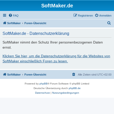
SoftMaker.de
FAQ
Registrieren
Anmelden
S
SoftMaker
Foren-Übersicht
u
SoftMaker.de - Datenschutzerklärung
c
h
SoftMaker nimmt den Schutz Ihrer personenbezogenen Daten
ernst.
e
Klicken Sie hier, um die Datenschutzerklärung für die Websites von
SoftMaker einschließlich Foren zu lesen.
SoftMaker
Foren-Übersicht
Alle Zeiten sind
UTC+02:00
Powered by
phpBB
® Forum Software © phpBB Limited
Deutsche Übersetzung durch
phpBB.de
Datenschutz
|
Nutzungsbedingungen