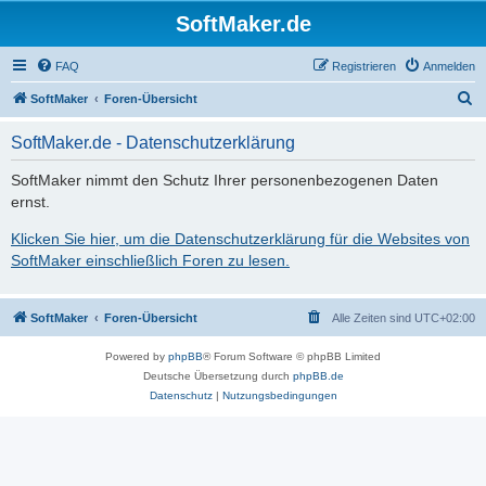
SoftMaker.de
FAQ
Registrieren
Anmelden
S
SoftMaker
Foren-Übersicht
u
SoftMaker.de - Datenschutzerklärung
c
h
SoftMaker nimmt den Schutz Ihrer personenbezogenen Daten
ernst.
e
Klicken Sie hier, um die Datenschutzerklärung für die Websites von
SoftMaker einschließlich Foren zu lesen.
SoftMaker
Foren-Übersicht
Alle Zeiten sind
UTC+02:00
Powered by
phpBB
® Forum Software © phpBB Limited
Deutsche Übersetzung durch
phpBB.de
Datenschutz
|
Nutzungsbedingungen