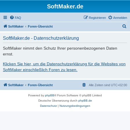
SoftMaker.de
FAQ
Registrieren
Anmelden
S
SoftMaker
Foren-Übersicht
u
SoftMaker.de - Datenschutzerklärung
c
h
SoftMaker nimmt den Schutz Ihrer personenbezogenen Daten
ernst.
e
Klicken Sie hier, um die Datenschutzerklärung für die Websites von
SoftMaker einschließlich Foren zu lesen.
SoftMaker
Foren-Übersicht
Alle Zeiten sind
UTC+02:00
Powered by
phpBB
® Forum Software © phpBB Limited
Deutsche Übersetzung durch
phpBB.de
Datenschutz
|
Nutzungsbedingungen