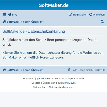
SoftMaker.de
FAQ
Registrieren
Anmelden
S
SoftMaker
Foren-Übersicht
u
SoftMaker.de - Datenschutzerklärung
c
h
SoftMaker nimmt den Schutz Ihrer personenbezogenen Daten
ernst.
e
Klicken Sie hier, um die Datenschutzerklärung für die Websites von
SoftMaker einschließlich Foren zu lesen.
SoftMaker
Foren-Übersicht
Alle Zeiten sind
UTC+02:00
Powered by
phpBB
® Forum Software © phpBB Limited
Deutsche Übersetzung durch
phpBB.de
Datenschutz
|
Nutzungsbedingungen