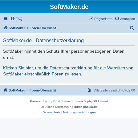
SoftMaker.de
FAQ
Registrieren
Anmelden
S
SoftMaker
Foren-Übersicht
u
SoftMaker.de - Datenschutzerklärung
c
h
SoftMaker nimmt den Schutz Ihrer personenbezogenen Daten
ernst.
e
Klicken Sie hier, um die Datenschutzerklärung für die Websites von
SoftMaker einschließlich Foren zu lesen.
SoftMaker
Foren-Übersicht
Alle Zeiten sind
UTC+02:00
Powered by
phpBB
® Forum Software © phpBB Limited
Deutsche Übersetzung durch
phpBB.de
Datenschutz
|
Nutzungsbedingungen