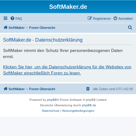
SoftMaker.de
FAQ
Registrieren
Anmelden
S
SoftMaker
Foren-Übersicht
u
SoftMaker.de - Datenschutzerklärung
c
h
SoftMaker nimmt den Schutz Ihrer personenbezogenen Daten
ernst.
e
Klicken Sie hier, um die Datenschutzerklärung für die Websites von
SoftMaker einschließlich Foren zu lesen.
SoftMaker
Foren-Übersicht
Alle Zeiten sind
UTC+02:00
Powered by
phpBB
® Forum Software © phpBB Limited
Deutsche Übersetzung durch
phpBB.de
Datenschutz
|
Nutzungsbedingungen