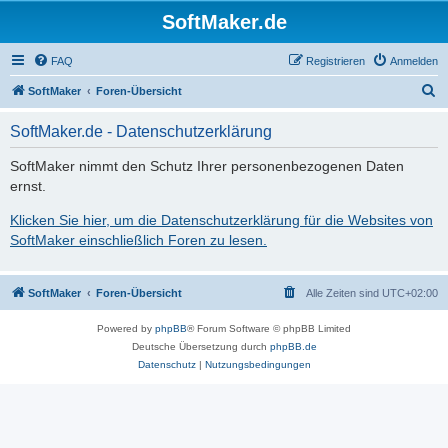
SoftMaker.de
FAQ
Registrieren
Anmelden
S
SoftMaker
Foren-Übersicht
u
SoftMaker.de - Datenschutzerklärung
c
h
SoftMaker nimmt den Schutz Ihrer personenbezogenen Daten
ernst.
e
Klicken Sie hier, um die Datenschutzerklärung für die Websites von
SoftMaker einschließlich Foren zu lesen.
SoftMaker
Foren-Übersicht
Alle Zeiten sind
UTC+02:00
Powered by
phpBB
® Forum Software © phpBB Limited
Deutsche Übersetzung durch
phpBB.de
Datenschutz
|
Nutzungsbedingungen