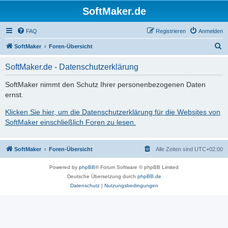
SoftMaker.de
FAQ
Registrieren
Anmelden
S
SoftMaker
Foren-Übersicht
u
SoftMaker.de - Datenschutzerklärung
c
h
SoftMaker nimmt den Schutz Ihrer personenbezogenen Daten
ernst.
e
Klicken Sie hier, um die Datenschutzerklärung für die Websites von
SoftMaker einschließlich Foren zu lesen.
SoftMaker
Foren-Übersicht
Alle Zeiten sind
UTC+02:00
Powered by
phpBB
® Forum Software © phpBB Limited
Deutsche Übersetzung durch
phpBB.de
Datenschutz
|
Nutzungsbedingungen