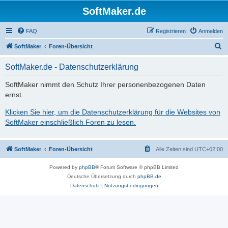
SoftMaker.de
FAQ
Registrieren
Anmelden
S
SoftMaker
Foren-Übersicht
u
SoftMaker.de - Datenschutzerklärung
c
h
SoftMaker nimmt den Schutz Ihrer personenbezogenen Daten
ernst.
e
Klicken Sie hier, um die Datenschutzerklärung für die Websites von
SoftMaker einschließlich Foren zu lesen.
SoftMaker
Foren-Übersicht
Alle Zeiten sind
UTC+02:00
Powered by
phpBB
® Forum Software © phpBB Limited
Deutsche Übersetzung durch
phpBB.de
Datenschutz
|
Nutzungsbedingungen