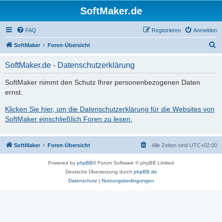
SoftMaker.de
FAQ
Registrieren
Anmelden
S
SoftMaker
Foren-Übersicht
u
SoftMaker.de - Datenschutzerklärung
c
h
SoftMaker nimmt den Schutz Ihrer personenbezogenen Daten
ernst.
e
Klicken Sie hier, um die Datenschutzerklärung für die Websites von
SoftMaker einschließlich Foren zu lesen.
SoftMaker
Foren-Übersicht
Alle Zeiten sind
UTC+02:00
Powered by
phpBB
® Forum Software © phpBB Limited
Deutsche Übersetzung durch
phpBB.de
Datenschutz
|
Nutzungsbedingungen