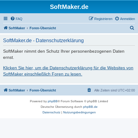
SoftMaker.de
FAQ
Registrieren
Anmelden
S
SoftMaker
Foren-Übersicht
u
SoftMaker.de - Datenschutzerklärung
c
h
SoftMaker nimmt den Schutz Ihrer personenbezogenen Daten
ernst.
e
Klicken Sie hier, um die Datenschutzerklärung für die Websites von
SoftMaker einschließlich Foren zu lesen.
SoftMaker
Foren-Übersicht
Alle Zeiten sind
UTC+02:00
Powered by
phpBB
® Forum Software © phpBB Limited
Deutsche Übersetzung durch
phpBB.de
Datenschutz
|
Nutzungsbedingungen