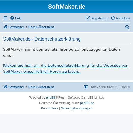
SoftMaker.de
FAQ
Registrieren
Anmelden
S
SoftMaker
Foren-Übersicht
u
SoftMaker.de - Datenschutzerklärung
c
h
SoftMaker nimmt den Schutz Ihrer personenbezogenen Daten
ernst.
e
Klicken Sie hier, um die Datenschutzerklärung für die Websites von
SoftMaker einschließlich Foren zu lesen.
SoftMaker
Foren-Übersicht
Alle Zeiten sind
UTC+02:00
Powered by
phpBB
® Forum Software © phpBB Limited
Deutsche Übersetzung durch
phpBB.de
Datenschutz
|
Nutzungsbedingungen