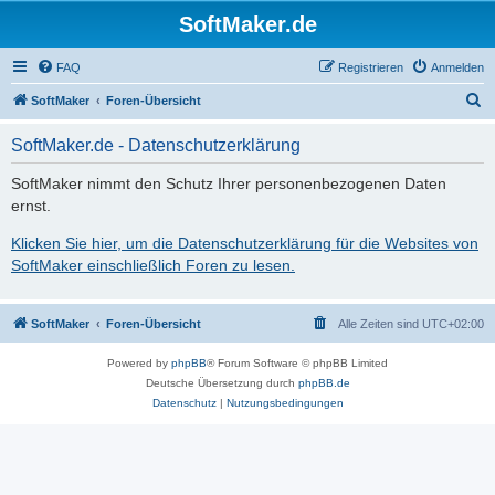
SoftMaker.de
FAQ
Registrieren
Anmelden
S
SoftMaker
Foren-Übersicht
u
SoftMaker.de - Datenschutzerklärung
c
h
SoftMaker nimmt den Schutz Ihrer personenbezogenen Daten
ernst.
e
Klicken Sie hier, um die Datenschutzerklärung für die Websites von
SoftMaker einschließlich Foren zu lesen.
SoftMaker
Foren-Übersicht
Alle Zeiten sind
UTC+02:00
Powered by
phpBB
® Forum Software © phpBB Limited
Deutsche Übersetzung durch
phpBB.de
Datenschutz
|
Nutzungsbedingungen